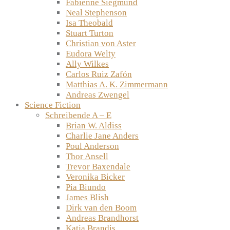
Fabienne Siegmund
Neal Stephenson
Isa Theobald
Stuart Turton
Christian von Aster
Eudora Welty
Ally Wilkes
Carlos Ruiz Zafón
Matthias A. K. Zimmermann
Andreas Zwengel
Science Fiction
Schreibende A – E
Brian W. Aldiss
Charlie Jane Anders
Poul Anderson
Thor Ansell
Trevor Baxendale
Veronika Bicker
Pia Biundo
James Blish
Dirk van den Boom
Andreas Brandhorst
Katja Brandis