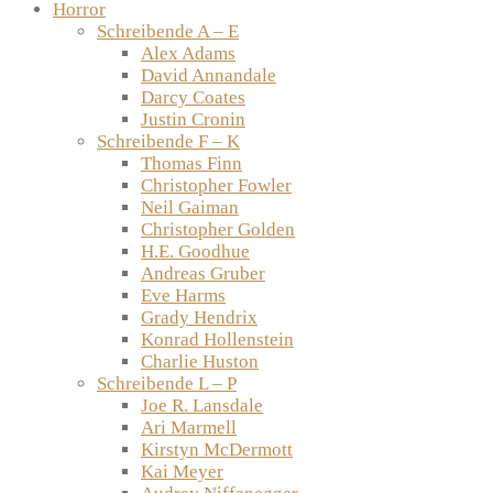
Horror
Schreibende A – E
Alex Adams
David Annandale
Darcy Coates
Justin Cronin
Schreibende F – K
Thomas Finn
Christopher Fowler
Neil Gaiman
Christopher Golden
H.E. Goodhue
Andreas Gruber
Eve Harms
Grady Hendrix
Konrad Hollenstein
Charlie Huston
Schreibende L – P
Joe R. Lansdale
Ari Marmell
Kirstyn McDermott
Kai Meyer