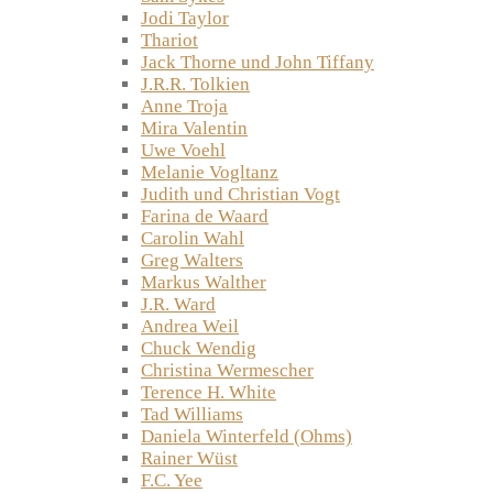
Jodi Taylor
Thariot
Jack Thorne und John Tiffany
J.R.R. Tolkien
Anne Troja
Mira Valentin
Uwe Voehl
Melanie Vogltanz
Judith und Christian Vogt
Farina de Waard
Carolin Wahl
Greg Walters
Markus Walther
J.R. Ward
Andrea Weil
Chuck Wendig
Christina Wermescher
Terence H. White
Tad Williams
Daniela Winterfeld (Ohms)
Rainer Wüst
F.C. Yee