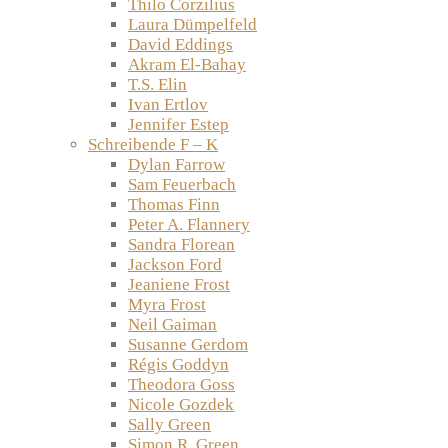
Thilo Corzilius
Laura Dümpelfeld
David Eddings
Akram El-Bahay
T.S. Elin
Ivan Ertlov
Jennifer Estep
Schreibende F – K
Dylan Farrow
Sam Feuerbach
Thomas Finn
Peter A. Flannery
Sandra Florean
Jackson Ford
Jeaniene Frost
Myra Frost
Neil Gaiman
Susanne Gerdom
Régis Goddyn
Theodora Goss
Nicole Gozdek
Sally Green
Simon R. Green