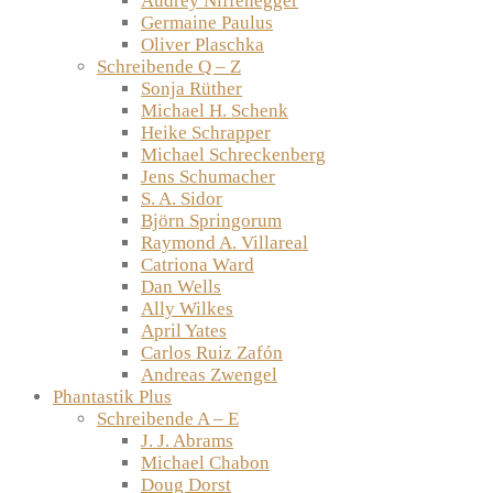
Audrey Niffenegger
Germaine Paulus
Oliver Plaschka
Schreibende Q – Z
Sonja Rüther
Michael H. Schenk
Heike Schrapper
Michael Schreckenberg
Jens Schumacher
S. A. Sidor
Björn Springorum
Raymond A. Villareal
Catriona Ward
Dan Wells
Ally Wilkes
April Yates
Carlos Ruiz Zafón
Andreas Zwengel
Phantastik Plus
Schreibende A – E
J. J. Abrams
Michael Chabon
Doug Dorst