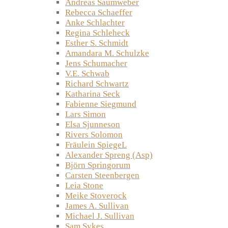
Andreas Saumweber
Rebecca Schaeffer
Anke Schlachter
Regina Schleheck
Esther S. Schmidt
Amandara M. Schulzke
Jens Schumacher
V.E. Schwab
Richard Schwartz
Katharina Seck
Fabienne Siegmund
Lars Simon
Elsa Sjunneson
Rivers Solomon
Fräulein SpiegeL
Alexander Spreng (Asp)
Björn Springorum
Carsten Steenbergen
Leia Stone
Meike Stoverock
James A. Sullivan
Michael J. Sullivan
Sam Sykes