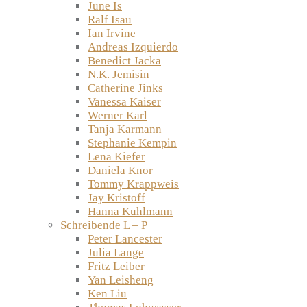
June Is
Ralf Isau
Ian Irvine
Andreas Izquierdo
Benedict Jacka
N.K. Jemisin
Catherine Jinks
Vanessa Kaiser
Werner Karl
Tanja Karmann
Stephanie Kempin
Lena Kiefer
Daniela Knor
Tommy Krappweis
Jay Kristoff
Hanna Kuhlmann
Schreibende L – P
Peter Lancester
Julia Lange
Fritz Leiber
Yan Leisheng
Ken Liu