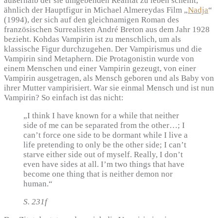
außerhalb der sie umgebenden Realität zu leben scheint,
ähnlich der Hauptfigur in Michael Almereydas Film „
Nadja
“
(1994), der sich auf den gleichnamigen Roman des
französischen Surrealisten André Breton aus dem Jahr 1928
bezieht. Kohdas Vampirin ist zu menschlich, um als
klassische Figur durchzugehen. Der Vampirismus und die
Vampirin sind Metaphern. Die Protagonistin wurde von
einem Menschen und einer Vampirin gezeugt, von einer
Vampirin ausgetragen, als Mensch geboren und als Baby von
ihrer Mutter vampirisiert. War sie einmal Mensch und ist nun
Vampirin? So einfach ist das nicht:
„I think I have known for a while that neither
side of me can be separated from the other…; I
can’t force one side to be dormant while I live a
life pretending to only be the other side; I can’t
starve either side out of myself. Really, I don’t
even have sides at all. I’m two things that have
become one thing that is neither demon nor
human.“
S. 231f