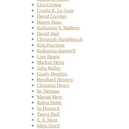
Liza Grimm
Ursula K. Le Guin
David Guymer
Hagen Haas
Katharina V. Haderer
David Hair
Christoph Hardebusch
Kim Harrison
Katharina Hartwell
Lian Hearn
Markus Heitz
Julia Heller
Grady Hendrix
Bernhard Hennen
Christina Henry
Ry Herman
Manati Herz
Robin Hobb
Ju Honisch
Tanya Huff
S. A. Hunt
Maja Ilisch