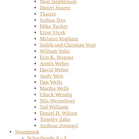
Neal Stephenson
Daniel Suarez
Thariot
Joshua Tree
Mike Tucker
Ernst Vlcek
Melanie Vogltanz
Judith und Christian Vogt
William Voltz
Erin K. Wagner
Armin Weber
David Weber
Andy Weir
Dan Wells
Martha Wells
Chuck Wendig
Nils Westerboer
Tad Williams
Daniel H. Wilson
Timothy Zahn
Andreas Zwengel
Steampunk
Schreibende A – E