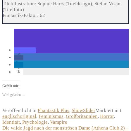
Titelillustration:
Sophie Harrs (Titeldesign), Stefan Visan
(Titelfoto)
Funtastik-Faktor:
62
Gefällt mir:
Wird geladen …
Veröffentlicht in
Phantastik Plus
,
ShowSlider
Markiert mit
englischoriginal
,
Feminismus
,
Großbritannien
,
Horror
,
Identität
,
Psychologie
,
Vampire
Beitragsnavigation
Die wilde Jagd nach der monströsen Dame (Athena Club 2) –