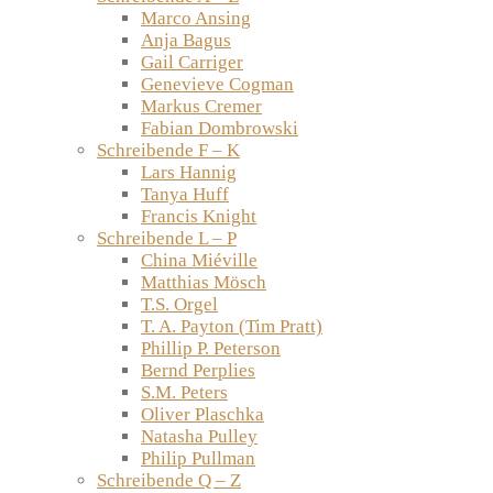
Marco Ansing
Anja Bagus
Gail Carriger
Genevieve Cogman
Markus Cremer
Fabian Dombrowski
Schreibende F – K
Lars Hannig
Tanya Huff
Francis Knight
Schreibende L – P
China Miéville
Matthias Mösch
T.S. Orgel
T. A. Payton (Tim Pratt)
Phillip P. Peterson
Bernd Perplies
S.M. Peters
Oliver Plaschka
Natasha Pulley
Philip Pullman
Schreibende Q – Z