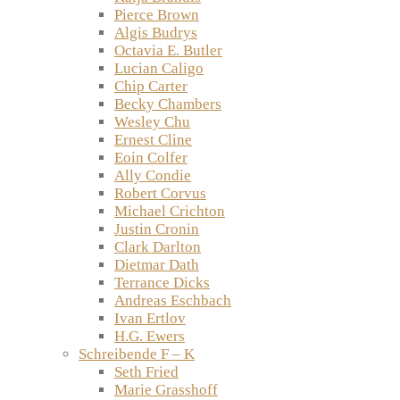
Pierce Brown
Algis Budrys
Octavia E. Butler
Lucian Caligo
Chip Carter
Becky Chambers
Wesley Chu
Ernest Cline
Eoin Colfer
Ally Condie
Robert Corvus
Michael Crichton
Justin Cronin
Clark Darlton
Dietmar Dath
Terrance Dicks
Andreas Eschbach
Ivan Ertlov
H.G. Ewers
Schreibende F – K
Seth Fried
Marie Grasshoff