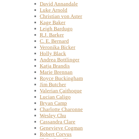
David Annandale
Luke Arnold
Christian von Aster
Kage Baker
Leigh Bardugo
R.J. Barker
C. E. Bernard
Veronika Bicker
Holly Black
Andrea Bottlinger
Katja Brandis
Marie Brennan
Royce Buckingham
Jim Butcher
Valerian Çaithoque
Lucian Caligo
Bryan Camp
Charlotte Charonne
Wesley Chu
Cassandra Clare
Genevieve Cogman
Robert Corvus