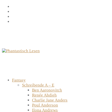
Zum
Facebook
Inhalt
Instagram
springen
YouTube
mastodon
Fantasy
Schreibende A – E
Ben Aaronovitch
Renée Ahdieh
Charlie Jane Anders
Poul Anderson
Ilona Andrews