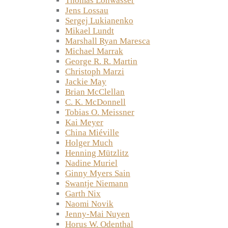
Thomas Lohwasser
Jens Lossau
Sergej Lukianenko
Mikael Lundt
Marshall Ryan Maresca
Michael Marrak
George R. R. Martin
Christoph Marzi
Jackie May
Brian McClellan
C. K. McDonnell
Tobias O. Meissner
Kai Meyer
China Miéville
Holger Much
Henning Mützlitz
Nadine Muriel
Ginny Myers Sain
Swantje Niemann
Garth Nix
Naomi Novik
Jenny-Mai Nuyen
Horus W. Odenthal