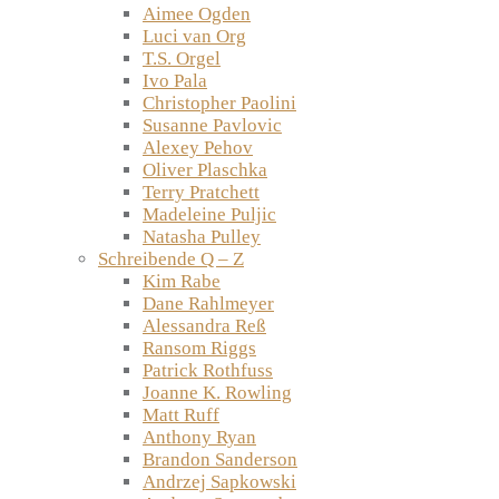
Aimee Ogden
Luci van Org
T.S. Orgel
Ivo Pala
Christopher Paolini
Susanne Pavlovic
Alexey Pehov
Oliver Plaschka
Terry Pratchett
Madeleine Puljic
Natasha Pulley
Schreibende Q – Z
Kim Rabe
Dane Rahlmeyer
Alessandra Reß
Ransom Riggs
Patrick Rothfuss
Joanne K. Rowling
Matt Ruff
Anthony Ryan
Brandon Sanderson
Andrzej Sapkowski