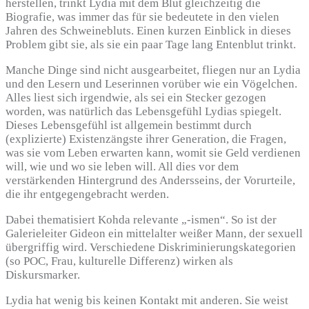
herstellen, trinkt Lydia mit dem Blut gleichzeitig die
Biografie, was immer das für sie bedeutete in den vielen
Jahren des Schweinebluts. Einen kurzen Einblick in dieses
Problem gibt sie, als sie ein paar Tage lang Entenblut trinkt.
Manche Dinge sind nicht ausgearbeitet, fliegen nur an Lydia
und den Lesern und Leserinnen vorüber wie ein Vögelchen.
Alles liest sich irgendwie, als sei ein Stecker gezogen
worden, was natürlich das Lebensgefühl Lydias spiegelt.
Dieses Lebensgefühl ist allgemein bestimmt durch
(explizierte) Existenzängste ihrer Generation, die Fragen,
was sie vom Leben erwarten kann, womit sie Geld verdienen
will, wie und wo sie leben will. All dies vor dem
verstärkenden Hintergrund des Andersseins, der Vorurteile,
die ihr entgegengebracht werden.
Dabei thematisiert Kohda relevante „-ismen“. So ist der
Galerieleiter Gideon ein mittelalter weißer Mann, der sexuell
übergriffig wird. Verschiedene Diskriminierungskategorien
(so POC, Frau, kulturelle Differenz) wirken als
Diskursmarker.
Lydia hat wenig bis keinen Kontakt mit anderen. Sie weist