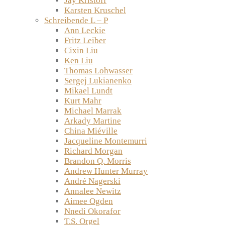
Jay Kristoff
Karsten Kruschel
Schreibende L – P
Ann Leckie
Fritz Leiber
Cixin Liu
Ken Liu
Thomas Lohwasser
Sergej Lukianenko
Mikael Lundt
Kurt Mahr
Michael Marrak
Arkady Martine
China Miéville
Jacqueline Montemurri
Richard Morgan
Brandon Q. Morris
Andrew Hunter Murray
André Nagerski
Annalee Newitz
Aimee Ogden
Nnedi Okorafor
T.S. Orgel