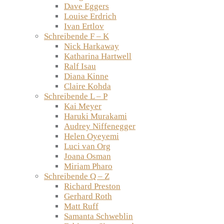
Dave Eggers
Louise Erdrich
Ivan Ertlov
Schreibende F – K
Nick Harkaway
Katharina Hartwell
Ralf Isau
Diana Kinne
Claire Kohda
Schreibende L – P
Kai Meyer
Haruki Murakami
Audrey Niffenegger
Helen Oyeyemi
Luci van Org
Joana Osman
Miriam Pharo
Schreibende Q – Z
Richard Preston
Gerhard Roth
Matt Ruff
Samanta Schweblin