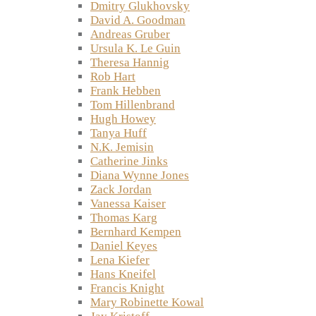
Dmitry Glukhovsky
David A. Goodman
Andreas Gruber
Ursula K. Le Guin
Theresa Hannig
Rob Hart
Frank Hebben
Tom Hillenbrand
Hugh Howey
Tanya Huff
N.K. Jemisin
Catherine Jinks
Diana Wynne Jones
Zack Jordan
Vanessa Kaiser
Thomas Karg
Bernhard Kempen
Daniel Keyes
Lena Kiefer
Hans Kneifel
Francis Knight
Mary Robinette Kowal