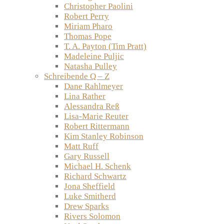
Christopher Paolini
Robert Perry
Miriam Pharo
Thomas Pope
T. A. Payton (Tim Pratt)
Madeleine Puljic
Natasha Pulley
Schreibende Q – Z
Dane Rahlmeyer
Lina Rather
Alessandra Reß
Lisa-Marie Reuter
Robert Rittermann
Kim Stanley Robinson
Matt Ruff
Gary Russell
Michael H. Schenk
Richard Schwartz
Jona Sheffield
Luke Smitherd
Drew Sparks
Rivers Solomon