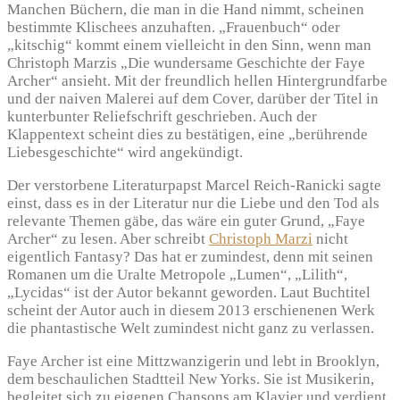
Manchen Büchern, die man in die Hand nimmt, scheinen
bestimmte Klischees anzuhaften. „Frauenbuch“ oder
„kitschig“ kommt einem vielleicht in den Sinn, wenn man
Christoph Marzis „Die wundersame Geschichte der Faye
Archer“ ansieht. Mit der freundlich hellen Hintergrundfarbe
und der naiven Malerei auf dem Cover, darüber der Titel in
kunterbunter Reliefschrift geschrieben. Auch der
Klappentext scheint dies zu bestätigen, eine „berührende
Liebesgeschichte“ wird angekündigt.
Der verstorbene Literaturpapst Marcel Reich-Ranicki sagte
einst, dass es in der Literatur nur die Liebe und den Tod als
relevante Themen
gäbe, das wäre ein guter Grund, „Faye
Archer“ zu lesen. Aber schreibt
Christoph Marzi
nicht
eigentlich Fantasy? Das hat er zumindest, denn mit seinen
Romanen um die Uralte Metropole „Lumen“, „Lilith“,
„Lycidas“ ist der Autor bekannt geworden. Laut Buchtitel
scheint der Autor auch in diesem 2013 erschienenen Werk
die phantastische Welt zumindest nicht ganz zu verlassen.
Faye Archer ist eine Mittzwanzigerin und lebt in Brooklyn,
dem beschaulichen Stadtteil New Yorks. Sie ist Musikerin,
begleitet sich zu eigenen Chansons am Klavier und verdient