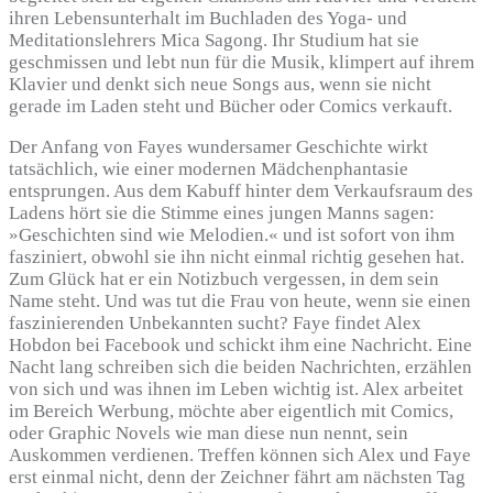
ihren Lebensunterhalt im Buchladen des Yoga- und
Meditationslehrers Mica Sagong. Ihr Studium hat sie
geschmissen und lebt nun für die Musik, klimpert auf ihrem
Klavier und denkt sich neue Songs aus, wenn sie nicht
gerade im Laden steht und Bücher oder Comics verkauft.
Der Anfang von Fayes wundersamer Geschichte wirkt
tatsächlich, wie einer modernen Mädchenphantasie
entsprungen. Aus dem Kabuff hinter dem Verkaufsraum des
Ladens hört sie die Stimme eines jungen Manns sagen:
»Geschichten sind wie Melodien.« und ist sofort von ihm
fasziniert, obwohl sie ihn nicht einmal richtig gesehen hat.
Zum Glück hat er ein Notizbuch vergessen, in dem sein
Name steht. Und was tut die Frau von heute, wenn sie einen
faszinierenden Unbekannten sucht? Faye findet Alex
Hobdon bei Facebook und schickt ihm eine Nachricht. Eine
Nacht lang schreiben sich die beiden Nachrichten, erzählen
von sich und was ihnen im Leben wichtig ist. Alex arbeitet
im Bereich Werbung, möchte aber eigentlich mit Comics,
oder Graphic Novels wie man diese nun nennt, sein
Auskommen verdienen. Treffen können sich Alex und Faye
erst einmal nicht, denn der Zeichner fährt am nächsten Tag