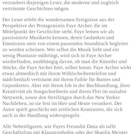
verzaubert diejenigen Leser, die moderne und zugleich
verträumte Geschichten mögen.
Der Leser erlebt die wundersamen Ereignisse aus der
Perspektive der Protagonistin Faye Archer, die im
Mittelpunkt der Geschichte steht. Faye lernen wir als
passionierte Musikerin kennen, deren Gedanken und
Emotionen stets von einem passenden Soundtrack begleitet
zu werden scheinen. Wer selbst die Musik liebt und ein
wenig Phantasie mitbringt, wird sich in Faye Archer
wiederfinden, unabhängig davon, ob man die Künstler und
Stücke, die Faye Archer hört, selber kennt. Faye Archer wirkt
etwas altmodisch mit ihrem Wählscheibentelefon und
mädchenhaft verträumt mit ihrem Faible für Buntes und
Gepunktetes. Aber mit ihrem Job in der Buchhandlung, ihrer
Kreativität als Songschreiberin und ihrem Flirt im sozialen
Netzwerk, sowie den Streifzügen durch das New Yorker
Nachtleben, ist sie fest im Hier und Heute verankert. Der
Autor spielt geschickt mit zeitlichen Kontrasten, die sich
auch in der Handlung widerspiegeln.
Alle Nebenfiguren, wie Fayes Freundin Dana als taffe
Geschäftsfrau mit Klaustrophobie oder der Shaolin Meister