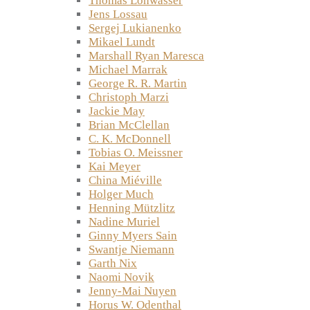
Thomas Lohwasser
Jens Lossau
Sergej Lukianenko
Mikael Lundt
Marshall Ryan Maresca
Michael Marrak
George R. R. Martin
Christoph Marzi
Jackie May
Brian McClellan
C. K. McDonnell
Tobias O. Meissner
Kai Meyer
China Miéville
Holger Much
Henning Mützlitz
Nadine Muriel
Ginny Myers Sain
Swantje Niemann
Garth Nix
Naomi Novik
Jenny-Mai Nuyen
Horus W. Odenthal