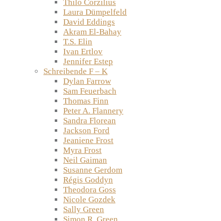
Thilo Corzilius
Laura Dümpelfeld
David Eddings
Akram El-Bahay
T.S. Elin
Ivan Ertlov
Jennifer Estep
Schreibende F – K
Dylan Farrow
Sam Feuerbach
Thomas Finn
Peter A. Flannery
Sandra Florean
Jackson Ford
Jeaniene Frost
Myra Frost
Neil Gaiman
Susanne Gerdom
Régis Goddyn
Theodora Goss
Nicole Gozdek
Sally Green
Simon R. Green