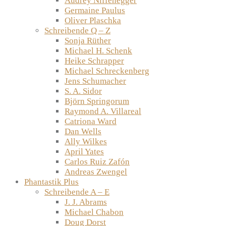
Audrey Niffenegger
Germaine Paulus
Oliver Plaschka
Schreibende Q – Z
Sonja Rüther
Michael H. Schenk
Heike Schrapper
Michael Schreckenberg
Jens Schumacher
S. A. Sidor
Björn Springorum
Raymond A. Villareal
Catriona Ward
Dan Wells
Ally Wilkes
April Yates
Carlos Ruiz Zafón
Andreas Zwengel
Phantastik Plus
Schreibende A – E
J. J. Abrams
Michael Chabon
Doug Dorst