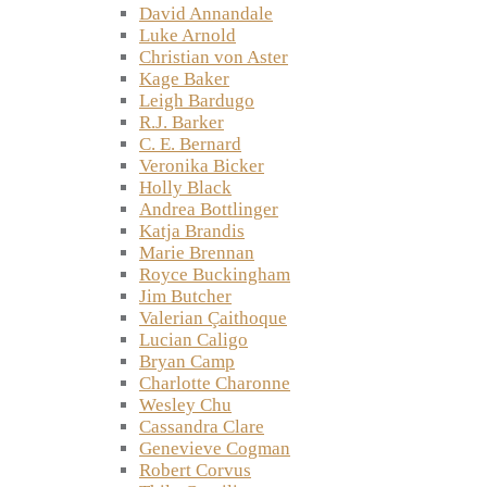
David Annandale
Luke Arnold
Christian von Aster
Kage Baker
Leigh Bardugo
R.J. Barker
C. E. Bernard
Veronika Bicker
Holly Black
Andrea Bottlinger
Katja Brandis
Marie Brennan
Royce Buckingham
Jim Butcher
Valerian Çaithoque
Lucian Caligo
Bryan Camp
Charlotte Charonne
Wesley Chu
Cassandra Clare
Genevieve Cogman
Robert Corvus