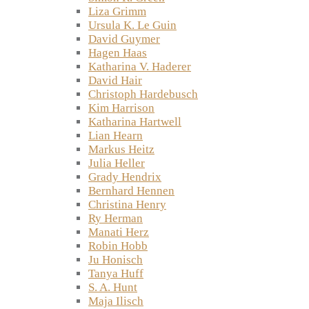
Liza Grimm
Ursula K. Le Guin
David Guymer
Hagen Haas
Katharina V. Haderer
David Hair
Christoph Hardebusch
Kim Harrison
Katharina Hartwell
Lian Hearn
Markus Heitz
Julia Heller
Grady Hendrix
Bernhard Hennen
Christina Henry
Ry Herman
Manati Herz
Robin Hobb
Ju Honisch
Tanya Huff
S. A. Hunt
Maja Ilisch