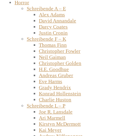
Horror
Schreibende A – E
Alex Adams
David Annandale
Darcy Coates
Justin Cronin
Schreibende F – K
Thomas Finn
Christopher Fowler
Neil Gaiman
Christopher Golden
H.E. Goodhue
Andreas Gruber
Eve Harms
Grady Hendrix
Konrad Hollenstein
Charlie Huston
Schreibende L – P
Joe R. Lansdale
Ari Marmell
Kirstyn McDermott
Kai Meyer