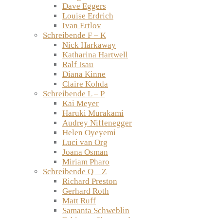
Dave Eggers
Louise Erdrich
Ivan Ertlov
Schreibende F – K
Nick Harkaway
Katharina Hartwell
Ralf Isau
Diana Kinne
Claire Kohda
Schreibende L – P
Kai Meyer
Haruki Murakami
Audrey Niffenegger
Helen Oyeyemi
Luci van Org
Joana Osman
Miriam Pharo
Schreibende Q – Z
Richard Preston
Gerhard Roth
Matt Ruff
Samanta Schweblin