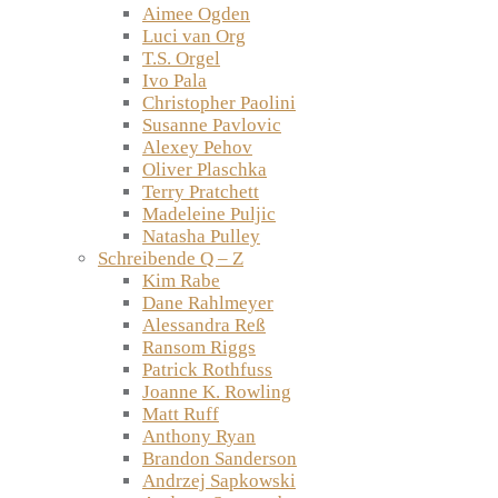
Aimee Ogden
Luci van Org
T.S. Orgel
Ivo Pala
Christopher Paolini
Susanne Pavlovic
Alexey Pehov
Oliver Plaschka
Terry Pratchett
Madeleine Puljic
Natasha Pulley
Schreibende Q – Z
Kim Rabe
Dane Rahlmeyer
Alessandra Reß
Ransom Riggs
Patrick Rothfuss
Joanne K. Rowling
Matt Ruff
Anthony Ryan
Brandon Sanderson
Andrzej Sapkowski