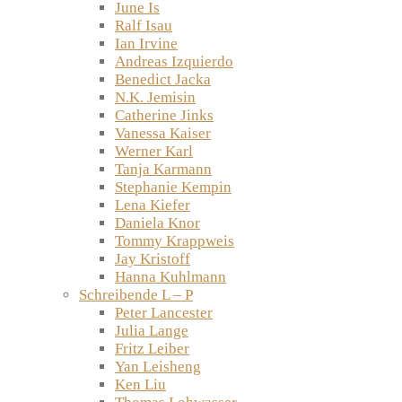
June Is
Ralf Isau
Ian Irvine
Andreas Izquierdo
Benedict Jacka
N.K. Jemisin
Catherine Jinks
Vanessa Kaiser
Werner Karl
Tanja Karmann
Stephanie Kempin
Lena Kiefer
Daniela Knor
Tommy Krappweis
Jay Kristoff
Hanna Kuhlmann
Schreibende L – P
Peter Lancester
Julia Lange
Fritz Leiber
Yan Leisheng
Ken Liu