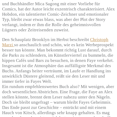
und Buchhändler Mica Sagong mit einer Vorliebe für
Comics, hat der Autor leicht exzentrisch charakterisiert. Alex
Hobdon, ein talentierter Comic-Zeichner und emotionaler
Typ, bleibt zwar etwas blass, was aber der Plot der Story
verlangt, indem er ihm die Rolle des geheimnisvollen
Lügners oder Zeitreisenden zuweist.
Den Schauplatz Brooklyn im Herbst beschreibt
Christoph
Marzi
so anschaulich und schön, wie es kein Werbeprospekt
besser tun könnte. Man bekommt richtig Lust darauf, durch
die Parks zu schlendern, im Künstlerviertel zu bummeln, die
hippen Cafés und Bars zu besuchen, in denen Faye verkehrt.
Insgesamt ist die Atmosphäre das auffälligste Merkmal des
Buchs. Anfangs heiter verträumt, im Laufe er Handlung ins
unwirklich Düstere gleitend, reißt sie den Leser mit und
immer tiefer in Fayes Welt.
Ein rundum empfehlenswertes Buch also? Mit wenigen, aber
doch wesentlichen Abstrichen. Eine Frage, die Faye an Alex
stellen könnte, brennt dem Leser nahezu unter den Nägeln.
Doch sie bleibt ungefragt – warum bleibt Fayes Geheimnis.
Das Ende passt zur Geschichte – entrückt und mit einem
Hauch von Kitsch, allerdings sehr knapp gehalten. Es mag