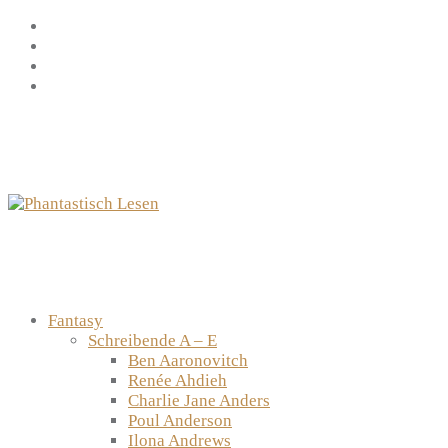
Zum
Facebook
Inhalt
Instagram
springen
YouTube
mastodon
Fantasy
Schreibende A – E
Ben Aaronovitch
Renée Ahdieh
Charlie Jane Anders
Poul Anderson
Ilona Andrews