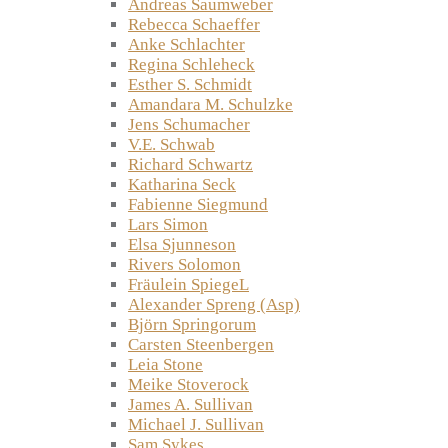
Andreas Saumweber
Rebecca Schaeffer
Anke Schlachter
Regina Schleheck
Esther S. Schmidt
Amandara M. Schulzke
Jens Schumacher
V.E. Schwab
Richard Schwartz
Katharina Seck
Fabienne Siegmund
Lars Simon
Elsa Sjunneson
Rivers Solomon
Fräulein SpiegeL
Alexander Spreng (Asp)
Björn Springorum
Carsten Steenbergen
Leia Stone
Meike Stoverock
James A. Sullivan
Michael J. Sullivan
Sam Sykes