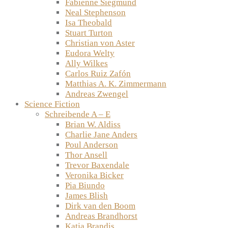
Fabienne Siegmund
Neal Stephenson
Isa Theobald
Stuart Turton
Christian von Aster
Eudora Welty
Ally Wilkes
Carlos Ruiz Zafón
Matthias A. K. Zimmermann
Andreas Zwengel
Science Fiction
Schreibende A – E
Brian W. Aldiss
Charlie Jane Anders
Poul Anderson
Thor Ansell
Trevor Baxendale
Veronika Bicker
Pia Biundo
James Blish
Dirk van den Boom
Andreas Brandhorst
Katja Brandis