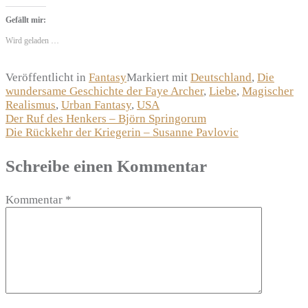
Gefällt mir:
Wird geladen …
Veröffentlicht in
Fantasy
Markiert mit
Deutschland
,
Die
wundersame Geschichte der Faye Archer
,
Liebe
,
Magischer
Realismus
,
Urban Fantasy
,
USA
Beitragsnavigation
Der Ruf des Henkers – Björn Springorum
Die Rückkehr der Kriegerin – Susanne Pavlovic
Schreibe einen Kommentar
Kommentar
*