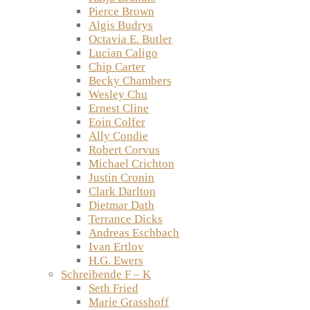
Pierce Brown
Algis Budrys
Octavia E. Butler
Lucian Caligo
Chip Carter
Becky Chambers
Wesley Chu
Ernest Cline
Eoin Colfer
Ally Condie
Robert Corvus
Michael Crichton
Justin Cronin
Clark Darlton
Dietmar Dath
Terrance Dicks
Andreas Eschbach
Ivan Ertlov
H.G. Ewers
Schreibende F – K
Seth Fried
Marie Grasshoff