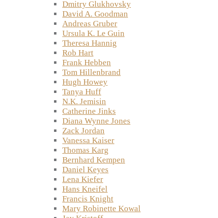
Dmitry Glukhovsky
David A. Goodman
Andreas Gruber
Ursula K. Le Guin
Theresa Hannig
Rob Hart
Frank Hebben
Tom Hillenbrand
Hugh Howey
Tanya Huff
N.K. Jemisin
Catherine Jinks
Diana Wynne Jones
Zack Jordan
Vanessa Kaiser
Thomas Karg
Bernhard Kempen
Daniel Keyes
Lena Kiefer
Hans Kneifel
Francis Knight
Mary Robinette Kowal