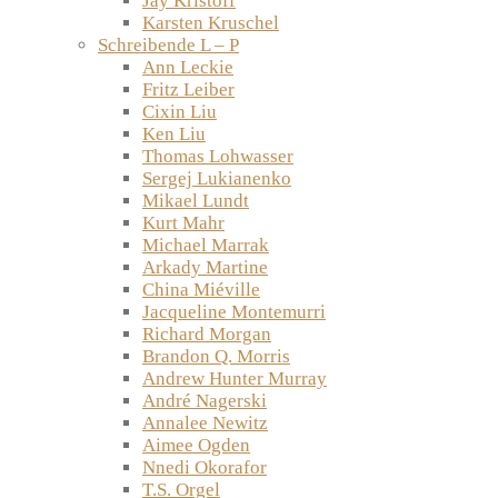
Jay Kristoff
Karsten Kruschel
Schreibende L – P
Ann Leckie
Fritz Leiber
Cixin Liu
Ken Liu
Thomas Lohwasser
Sergej Lukianenko
Mikael Lundt
Kurt Mahr
Michael Marrak
Arkady Martine
China Miéville
Jacqueline Montemurri
Richard Morgan
Brandon Q. Morris
Andrew Hunter Murray
André Nagerski
Annalee Newitz
Aimee Ogden
Nnedi Okorafor
T.S. Orgel