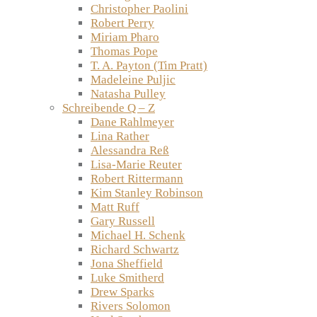
Christopher Paolini
Robert Perry
Miriam Pharo
Thomas Pope
T. A. Payton (Tim Pratt)
Madeleine Puljic
Natasha Pulley
Schreibende Q – Z
Dane Rahlmeyer
Lina Rather
Alessandra Reß
Lisa-Marie Reuter
Robert Rittermann
Kim Stanley Robinson
Matt Ruff
Gary Russell
Michael H. Schenk
Richard Schwartz
Jona Sheffield
Luke Smitherd
Drew Sparks
Rivers Solomon