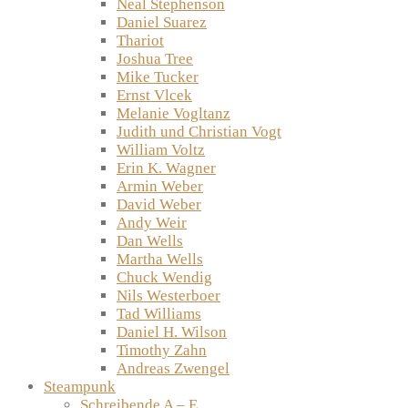
Neal Stephenson
Daniel Suarez
Thariot
Joshua Tree
Mike Tucker
Ernst Vlcek
Melanie Vogltanz
Judith und Christian Vogt
William Voltz
Erin K. Wagner
Armin Weber
David Weber
Andy Weir
Dan Wells
Martha Wells
Chuck Wendig
Nils Westerboer
Tad Williams
Daniel H. Wilson
Timothy Zahn
Andreas Zwengel
Steampunk
Schreibende A – E