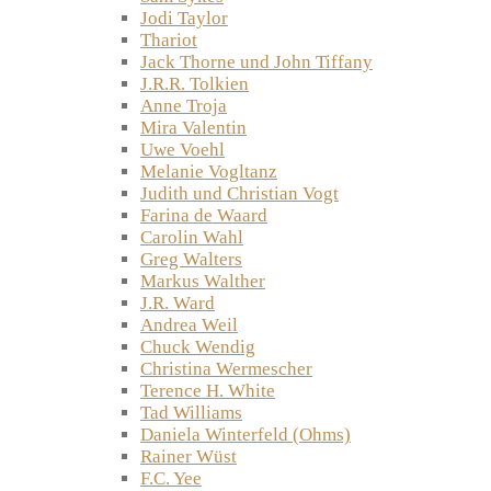
Jodi Taylor
Thariot
Jack Thorne und John Tiffany
J.R.R. Tolkien
Anne Troja
Mira Valentin
Uwe Voehl
Melanie Vogltanz
Judith und Christian Vogt
Farina de Waard
Carolin Wahl
Greg Walters
Markus Walther
J.R. Ward
Andrea Weil
Chuck Wendig
Christina Wermescher
Terence H. White
Tad Williams
Daniela Winterfeld (Ohms)
Rainer Wüst
F.C. Yee