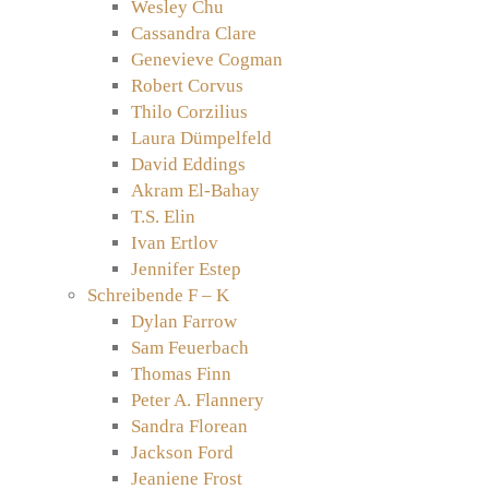
Wesley Chu
Cassandra Clare
Genevieve Cogman
Robert Corvus
Thilo Corzilius
Laura Dümpelfeld
David Eddings
Akram El-Bahay
T.S. Elin
Ivan Ertlov
Jennifer Estep
Schreibende F – K
Dylan Farrow
Sam Feuerbach
Thomas Finn
Peter A. Flannery
Sandra Florean
Jackson Ford
Jeaniene Frost