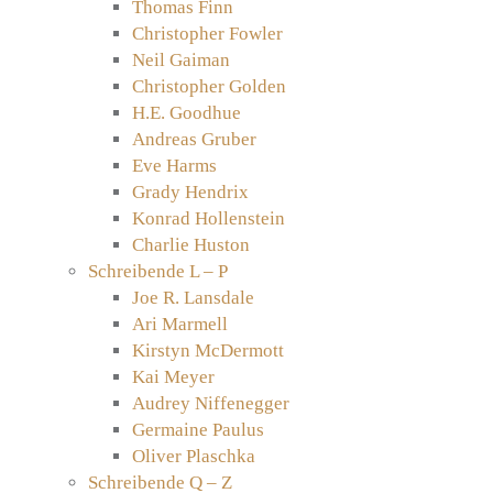
Thomas Finn
Christopher Fowler
Neil Gaiman
Christopher Golden
H.E. Goodhue
Andreas Gruber
Eve Harms
Grady Hendrix
Konrad Hollenstein
Charlie Huston
Schreibende L – P
Joe R. Lansdale
Ari Marmell
Kirstyn McDermott
Kai Meyer
Audrey Niffenegger
Germaine Paulus
Oliver Plaschka
Schreibende Q – Z