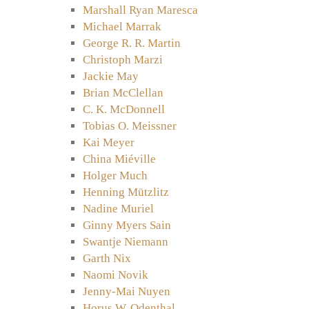
Marshall Ryan Maresca
Michael Marrak
George R. R. Martin
Christoph Marzi
Jackie May
Brian McClellan
C. K. McDonnell
Tobias O. Meissner
Kai Meyer
China Miéville
Holger Much
Henning Mützlitz
Nadine Muriel
Ginny Myers Sain
Swantje Niemann
Garth Nix
Naomi Novik
Jenny-Mai Nuyen
Horus W. Odenthal