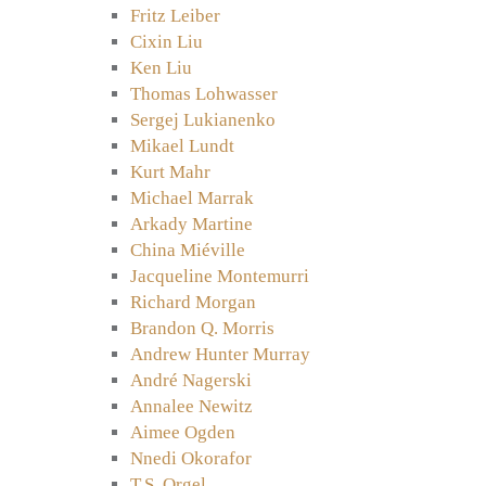
Fritz Leiber
Cixin Liu
Ken Liu
Thomas Lohwasser
Sergej Lukianenko
Mikael Lundt
Kurt Mahr
Michael Marrak
Arkady Martine
China Miéville
Jacqueline Montemurri
Richard Morgan
Brandon Q. Morris
Andrew Hunter Murray
André Nagerski
Annalee Newitz
Aimee Ogden
Nnedi Okorafor
T.S. Orgel