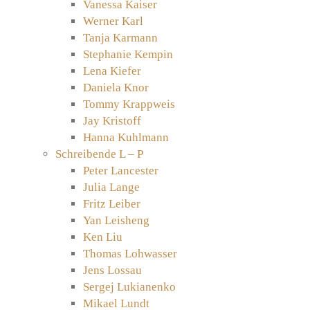
Vanessa Kaiser
Werner Karl
Tanja Karmann
Stephanie Kempin
Lena Kiefer
Daniela Knor
Tommy Krappweis
Jay Kristoff
Hanna Kuhlmann
Schreibende L – P
Peter Lancester
Julia Lange
Fritz Leiber
Yan Leisheng
Ken Liu
Thomas Lohwasser
Jens Lossau
Sergej Lukianenko
Mikael Lundt