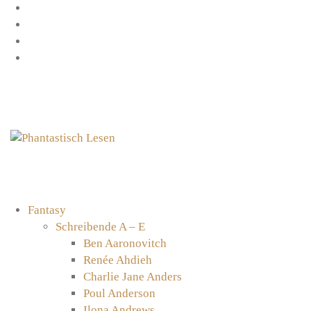
Zum
Facebook
Inhalt
Instagram
springen
YouTube
mastodon
Fantasy
Schreibende A – E
Ben Aaronovitch
Renée Ahdieh
Charlie Jane Anders
Poul Anderson
Ilona Andrews