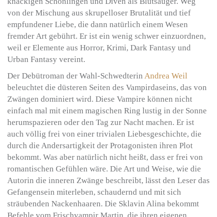
knackigen Schönlingen und Diven als Blutsauger. Weg
von der Mischung aus skrupelloser Brutalität und tief
empfundener Liebe, die dann natürlich einem Wesen
fremder Art gebührt. Er ist ein wenig schwer einzuordnen,
weil er Elemente aus Horror, Krimi, Dark Fantasy und
Urban Fantasy vereint.
Der Debütroman der Wahl-Schwedterin
Andrea Weil
beleuchtet die düsteren Seiten des Vampirdaseins, das von
Zwängen dominiert wird. Diese Vampire können nicht
einfach mal mit einem magischen Ring lustig in der Sonne
herumspazieren oder den Tag zur Nacht machen. Er ist
auch völlig frei von einer trivialen Liebesgeschichte, die
durch die Andersartigkeit der Protagonisten ihren Plot
bekommt. Was aber natürlich nicht heißt, dass er frei von
romantischen Gefühlen wäre. Die Art und Weise, wie die
Autorin die inneren Zwänge beschreibt, lässt den Leser das
Gefangensein miterleben, schaudernd und mit sich
sträubenden Nackenhaaren. Die Sklavin Alina bekommt
Befehle vom Frischvampir Martin, die ihren eigenen