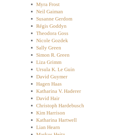
Myra Frost
Neil Gaiman
Susanne Gerdom
Régis Goddyn
Theodora Goss
Nicole Gozdek
Sally Green
Simon R. Green
Liza Grimm
Ursula K. Le Guin
David Guymer
Hagen Haas
Katharina V. Haderer
David Hair
Christoph Hardebusch
Kim Harrison
Katharina Hartwell
Lian Hearn
Markus Heitz