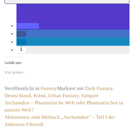
Gefällt mir:
Wird geladen …
Veröffentlicht in
Fantasy
Markiert mit
Dark Fantasy
,
Deutschland
,
Krimi
,
Urban Fantasy
,
Vampire
Beitragsnavigation
Aschamdon – Phantastische Welt oder Phantastisches in
unserer Welt?
Aktionstour zum Hörbuch „Aschamdon“ – Teil I der
Amizaras-Chronik