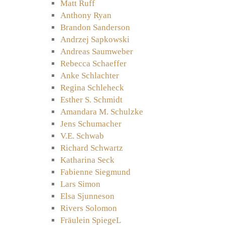
Matt Ruff
Anthony Ryan
Brandon Sanderson
Andrzej Sapkowski
Andreas Saumweber
Rebecca Schaeffer
Anke Schlachter
Regina Schleheck
Esther S. Schmidt
Amandara M. Schulzke
Jens Schumacher
V.E. Schwab
Richard Schwartz
Katharina Seck
Fabienne Siegmund
Lars Simon
Elsa Sjunneson
Rivers Solomon
Fräulein SpiegeL