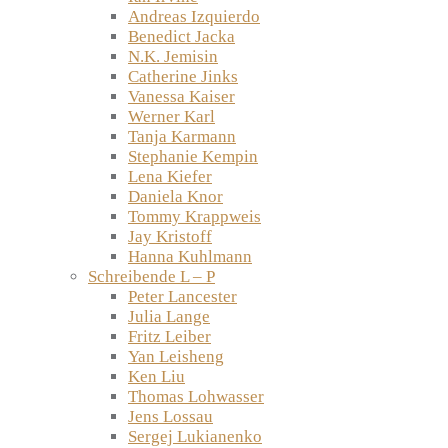
Andreas Izquierdo
Benedict Jacka
N.K. Jemisin
Catherine Jinks
Vanessa Kaiser
Werner Karl
Tanja Karmann
Stephanie Kempin
Lena Kiefer
Daniela Knor
Tommy Krappweis
Jay Kristoff
Hanna Kuhlmann
Schreibende L – P
Peter Lancester
Julia Lange
Fritz Leiber
Yan Leisheng
Ken Liu
Thomas Lohwasser
Jens Lossau
Sergej Lukianenko