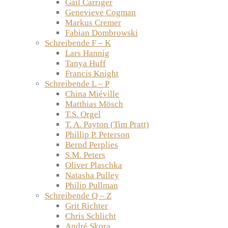
Gail Carriger
Genevieve Cogman
Markus Cremer
Fabian Dombrowski
Schreibende F – K
Lars Hannig
Tanya Huff
Francis Knight
Schreibende L – P
China Miéville
Matthias Mösch
T.S. Orgel
T. A. Payton (Tim Pratt)
Phillip P. Peterson
Bernd Perplies
S.M. Peters
Oliver Plaschka
Natasha Pulley
Philip Pullman
Schreibende Q – Z
Grit Richter
Chris Schlicht
André Skora