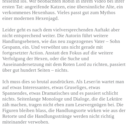
fesselnd los. Wir beobachten Robin in ihrem Video bei ihrer
ersten Tat: angreifende Katzen, eine übersinnliche Alte, ein
verkommenes Hexenhaus. Vieles passt gut zum Mythos
einer modernen Hexenjagd.
Leider geht es nach dem vielversprechenden Auftakt aber
nicht entsprechend weiter. Die Autorin führt weitere
Handlungsebenen, wie das neu zugezogenes Vater – Sohn
Gespann, ein. Und verwöhnt uns nicht gerade mit
fortgesetzter Action. Anstatt den Fokus auf die weitere
Verfolgung der Hexen, oder die Suche und
Auseinandersetzung mit dem Roten Lord zu richten, passiert
über gut hundert Seiten – nichts.
Ich muss dies so brutal ausdrücken. Als Leser/in wartet man
auf etwas Interessantes, etwas Gruseliges, etwas
Spannendes, etwas Dramatisches und es passiert schlicht
nichts. Seitenlange Monologe und Dialoge, die die Lektüre
zäh machen, tragen nicht eben zum Lesevergnügen bei. Die
Figuren bleiben blass, die Handlungsorte wirken wie aus der
Retorte und die Handlungsstränge werden nicht richtig
miteinander verwoben.