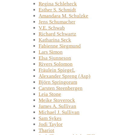
Regina Schleheck
Esther S. Schmidt
Amandara M. Schulzke
Jens Schumacher
V.E. Schwab
Richard Schwartz
Katharina Seck
Fabienne Siegmund
Lars Simon
Elsa Sjunneson
Rivers Solomon
Fräulein SpiegeL
Alexander Spreng (Asp)
Björn Springorum
Carsten Steenbergen
Leia Stone
Meike Stoverock
James A. Sullivan
Michael J. Sullivan
Sam Sykes
Jodi Taylor
Thariot