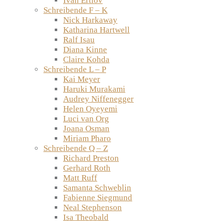
Ivan Ertlov
Schreibende F – K
Nick Harkaway
Katharina Hartwell
Ralf Isau
Diana Kinne
Claire Kohda
Schreibende L – P
Kai Meyer
Haruki Murakami
Audrey Niffenegger
Helen Oyeyemi
Luci van Org
Joana Osman
Miriam Pharo
Schreibende Q – Z
Richard Preston
Gerhard Roth
Matt Ruff
Samanta Schweblin
Fabienne Siegmund
Neal Stephenson
Isa Theobald