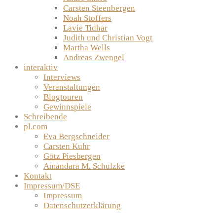
Carsten Steenbergen
Noah Stoffers
Lavie Tidhar
Judith und Christian Vogt
Martha Wells
Andreas Zwengel
interaktiv
Interviews
Veranstaltungen
Blogtouren
Gewinnspiele
Schreibende
pl.com
Eva Bergschneider
Carsten Kuhr
Götz Piesbergen
Amandara M. Schulzke
Kontakt
Impressum/DSE
Impressum
Datenschutzerklärung