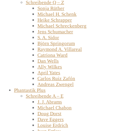
Schreibende Q – Z
Sonja Rüther
Michael H. Schenk
Heike Schrapper
Michael Schreckenberg
Jens Schumacher
S. A. Sidor
Björn Springorum
Raymond A. Villareal
Catriona Ward
Dan Wells
Ally Wilkes
April Yates
Carlos Ruiz Zafón
Andreas Zwengel
Phantastik Plus
Schreibende A – E
J. J. Abrams
Michael Chabon
Doug Dorst
Dave Eggers
Louise Erdrich