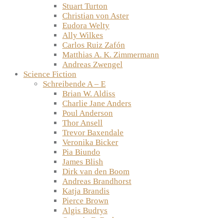
Stuart Turton
Christian von Aster
Eudora Welty
Ally Wilkes
Carlos Ruiz Zafón
Matthias A. K. Zimmermann
Andreas Zwengel
Science Fiction
Schreibende A – E
Brian W. Aldiss
Charlie Jane Anders
Poul Anderson
Thor Ansell
Trevor Baxendale
Veronika Bicker
Pia Biundo
James Blish
Dirk van den Boom
Andreas Brandhorst
Katja Brandis
Pierce Brown
Algis Budrys