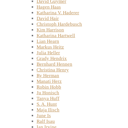
David Guymer
Hagen Haas
Katharina V. Haderer
David Hair
Christoph Hardebusch
Kim Harrison
Katharina Hartwell
Lian Hearn
Markus Heitz
Julia Heller
Grady Hendrix
Bernhard Hennen
Christina Henry
Ry Herman
Manati Herz
Robin Hobb
Ju Honisch
Tanya Huff
S. A. Hunt
Maja Ilisch
June Is
Ralf Isau
Ian Irvine