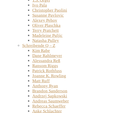
T.S. Orgel
Ivo Pala
Christopher Paolini
Susanne Pavlovic
Alexey Pehov
Oliver Plaschka
Terry Pratchett
Madeleine Puljic
Natasha Pulley
Schreibende Q – Z
Kim Rabe
Dane Rahlmeyer
Alessandra Reß
Ransom Riggs
Patrick Rothfuss
Joanne K. Rowling
Matt Ruff
Anthony Ryan
Brandon Sanderson
Andrzej Sapkowski
Andreas Saumweber
Rebecca Schaeffer
Anke Schlachter