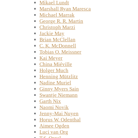
Mikael Lundt
Marshall Ryan Maresca
Michael Marrak
George R. R. Martin
Christoph Marzi
Jackie May
Brian McClellan
C. K. McDonnell
Tobias O. Meissner
Kai Meyer
China Miéville
Holger Much
Henning Mützlitz
Nadine Muriel
Ginny Myers Sain
Swantje Niemann
Garth Nix
Naomi Novik
Jenny-Mai Nuyen
Horus W. Odenthal
Aimee Ogden
Luci van Org