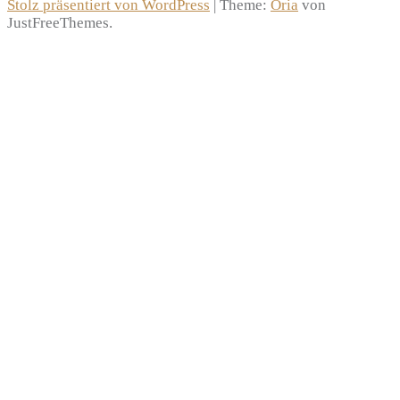
Stolz präsentiert von WordPress
|
Theme:
Oria
von
JustFreeThemes.