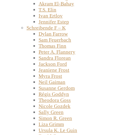
Akram El-Bahay
T.S. Elin
Ivan Ertlov
Jennifer Estep
Schreibende F – K
Dylan Farrow
Sam Feuerbach
Thomas Finn
Peter A. Flannery
Sandra Florean
Jackson Ford
Jeaniene Frost
Myra Frost
Neil Gaiman
Susanne Gerdom
Régis Goddyn
Theodora Goss
Nicole Gozdek
Sally Green
Simon R. Green
Liza Grimm
Ursula K. Le Guin