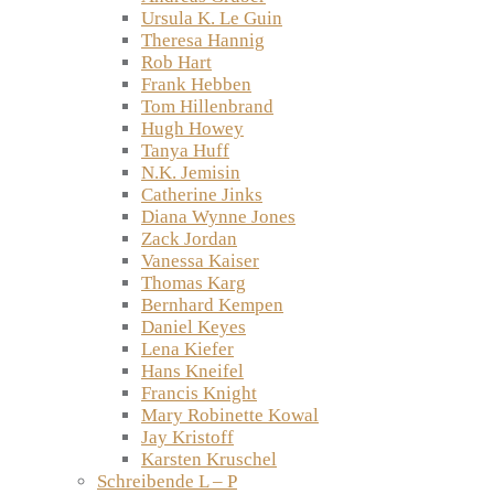
Ursula K. Le Guin
Theresa Hannig
Rob Hart
Frank Hebben
Tom Hillenbrand
Hugh Howey
Tanya Huff
N.K. Jemisin
Catherine Jinks
Diana Wynne Jones
Zack Jordan
Vanessa Kaiser
Thomas Karg
Bernhard Kempen
Daniel Keyes
Lena Kiefer
Hans Kneifel
Francis Knight
Mary Robinette Kowal
Jay Kristoff
Karsten Kruschel
Schreibende L – P