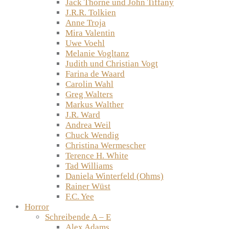
Jack Thorne und John Tiffany
J.R.R. Tolkien
Anne Troja
Mira Valentin
Uwe Voehl
Melanie Vogltanz
Judith und Christian Vogt
Farina de Waard
Carolin Wahl
Greg Walters
Markus Walther
J.R. Ward
Andrea Weil
Chuck Wendig
Christina Wermescher
Terence H. White
Tad Williams
Daniela Winterfeld (Ohms)
Rainer Wüst
F.C. Yee
Horror
Schreibende A – E
Alex Adams