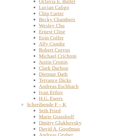
Octavia E. Butler
Lucian Caligo
Chip Carter
Becky Chambers
Wesley Chu
Ernest Cline
Eoin Colfer
Ally Condie
Robert Corvus
Michael Crichton
Justin Cronin
Clark Darlton
Dietmar Dath
Terrance Dicks
Andreas Eschbach
Ivan Ertlov
H.G. Ewers
Schreibende F – K
Seth Fried
Marie Grasshoff
Dmitry Glukhovsky
David A. Goodman
Andreas Gruber