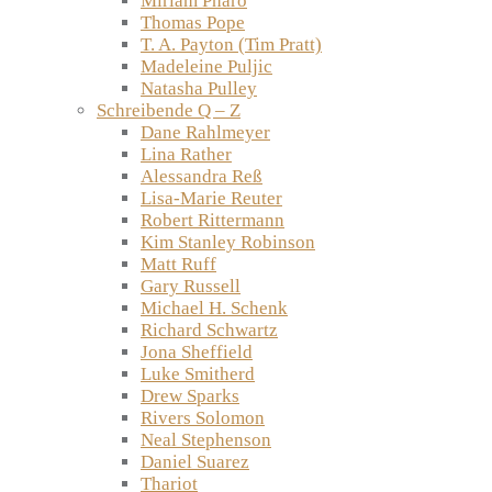
Miriam Pharo
Thomas Pope
T. A. Payton (Tim Pratt)
Madeleine Puljic
Natasha Pulley
Schreibende Q – Z
Dane Rahlmeyer
Lina Rather
Alessandra Reß
Lisa-Marie Reuter
Robert Rittermann
Kim Stanley Robinson
Matt Ruff
Gary Russell
Michael H. Schenk
Richard Schwartz
Jona Sheffield
Luke Smitherd
Drew Sparks
Rivers Solomon
Neal Stephenson
Daniel Suarez
Thariot