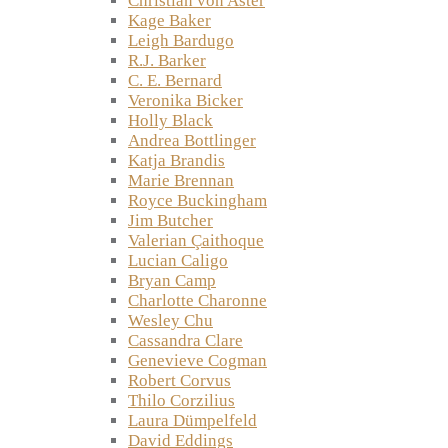
Christian von Aster
Kage Baker
Leigh Bardugo
R.J. Barker
C. E. Bernard
Veronika Bicker
Holly Black
Andrea Bottlinger
Katja Brandis
Marie Brennan
Royce Buckingham
Jim Butcher
Valerian Çaithoque
Lucian Caligo
Bryan Camp
Charlotte Charonne
Wesley Chu
Cassandra Clare
Genevieve Cogman
Robert Corvus
Thilo Corzilius
Laura Dümpelfeld
David Eddings