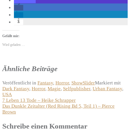
Gefällt mir:
Wird geladen …
Ähnliche Beiträge
Veröffentlicht in
Fantasy
,
Horror
,
ShowSlider
Markiert mit
Dark Fantasy
,
Horror
,
Magie
,
Selfpublisher
,
Urban Fantasy
,
USA
Beitragsnavigation
7 Leben 13 Tode – Heike Schrapper
Das Dunkle Zeitalter (Red Rising Bd 5, Teil 1) – Pierce
Brown
Schreibe einen Kommentar