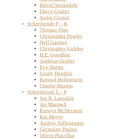
David Annandale
Darcy Coates
Justin Cronin
Schreibende F – K
Thomas Finn
Christopher Fowler
Neil Gaiman
Christopher Golden
H.E. Goodhue
Andreas Gruber
Eve Harms
Grady Hendrix
Konrad Hollenstein
Charlie Huston
Schreibende L – P
Joe R. Lansdale
Ari Marmell
Kirstyn McDermott
Kai Meyer
Audrey Niffenegger
Germaine Paulus
Oliver Plaschka