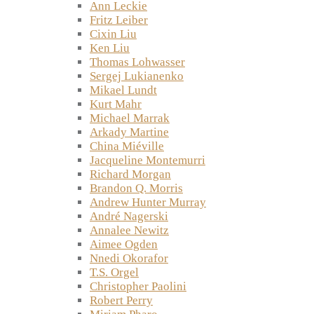
Ann Leckie
Fritz Leiber
Cixin Liu
Ken Liu
Thomas Lohwasser
Sergej Lukianenko
Mikael Lundt
Kurt Mahr
Michael Marrak
Arkady Martine
China Miéville
Jacqueline Montemurri
Richard Morgan
Brandon Q. Morris
Andrew Hunter Murray
André Nagerski
Annalee Newitz
Aimee Ogden
Nnedi Okorafor
T.S. Orgel
Christopher Paolini
Robert Perry