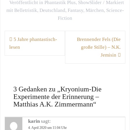
Veröffentlicht in
Phantastik Plus
,
ShowSlider
Markiert
mit
Belletristik
,
Deutschland
,
Fantasy
,
Märchen
,
Science-
Fiction
Beitragsnavigation
5 Jahre phantastisch-
Brennender Fels (Die
lesen
große Stille) – N.K.
Jemisin
3 Gedanken zu „
Kryonium-Die
Experimente der Erinnerung –
Matthias A.K. Zimmermann
“
karin
sagt:
4. April 2020 um 11:04 Uhr