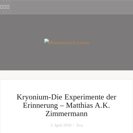
Zum
mastodon
Inhalt
Facebook
Instagram
YouTube
springen
Kryonium-Die Experimente der
Erinnerung – Matthias A.K.
Zimmermann
2. April 2020
Eva