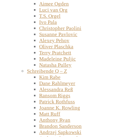
Aimee Ogden
Luci van Org
T.S. Orgel
Ivo Pala
Christopher Paolini
Susanne Pavlovic
Alexey Pehov
Oliver Plaschka
Terry Pratchett
Madeleine Puljic
Natasha Pulley
Schreibende Q – Z
Kim Rabe
Dane Rahlmeyer
Alessandra Reß
Ransom Riggs
Patrick Rothfuss
Joanne K. Rowling
Matt Ruff
Anthony Ryan
Brandon Sanderson
Andrzej Sapkowski