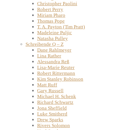
Christopher Paolini
Robert Perry
Miriam Pharo
Thomas Pope
T. A. Payton (Tim Pratt)
Madeleine Puljic
Natasha Pulley
Schreibende Q – Z
Dane Rahlmeyer
Lina Rather
Alessandra Reß
Lisa-Marie Reuter
Robert Rittermann
Kim Stanley Robinson
Matt Ruff
Gary Russell
Michael H. Schenk
Richard Schwartz
Jona Sheffield
Luke Smitherd
Drew Sparks
Rivers Solomon