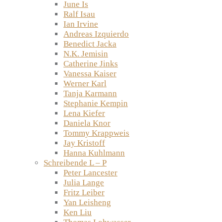
June Is
Ralf Isau
Ian Irvine
Andreas Izquierdo
Benedict Jacka
N.K. Jemisin
Catherine Jinks
Vanessa Kaiser
Werner Karl
Tanja Karmann
Stephanie Kempin
Lena Kiefer
Daniela Knor
Tommy Krappweis
Jay Kristoff
Hanna Kuhlmann
Schreibende L – P
Peter Lancester
Julia Lange
Fritz Leiber
Yan Leisheng
Ken Liu