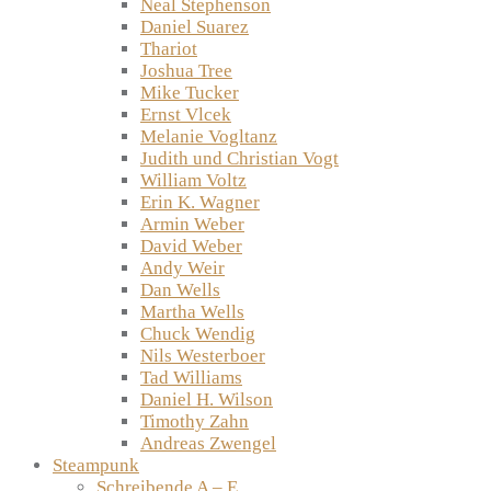
Neal Stephenson
Daniel Suarez
Thariot
Joshua Tree
Mike Tucker
Ernst Vlcek
Melanie Vogltanz
Judith und Christian Vogt
William Voltz
Erin K. Wagner
Armin Weber
David Weber
Andy Weir
Dan Wells
Martha Wells
Chuck Wendig
Nils Westerboer
Tad Williams
Daniel H. Wilson
Timothy Zahn
Andreas Zwengel
Steampunk
Schreibende A – E