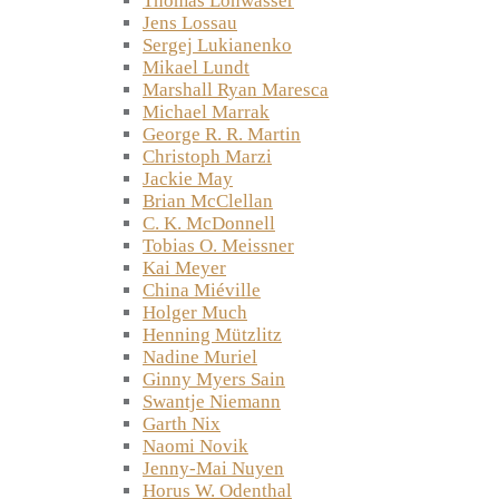
Thomas Lohwasser
Jens Lossau
Sergej Lukianenko
Mikael Lundt
Marshall Ryan Maresca
Michael Marrak
George R. R. Martin
Christoph Marzi
Jackie May
Brian McClellan
C. K. McDonnell
Tobias O. Meissner
Kai Meyer
China Miéville
Holger Much
Henning Mützlitz
Nadine Muriel
Ginny Myers Sain
Swantje Niemann
Garth Nix
Naomi Novik
Jenny-Mai Nuyen
Horus W. Odenthal