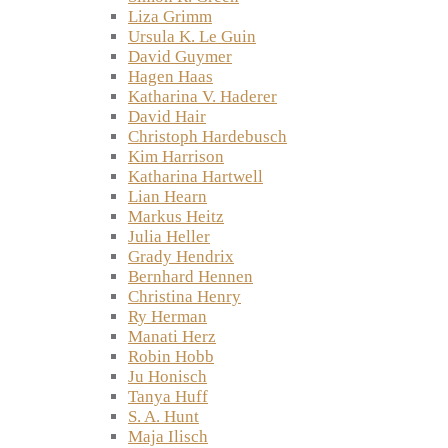
Liza Grimm
Ursula K. Le Guin
David Guymer
Hagen Haas
Katharina V. Haderer
David Hair
Christoph Hardebusch
Kim Harrison
Katharina Hartwell
Lian Hearn
Markus Heitz
Julia Heller
Grady Hendrix
Bernhard Hennen
Christina Henry
Ry Herman
Manati Herz
Robin Hobb
Ju Honisch
Tanya Huff
S. A. Hunt
Maja Ilisch