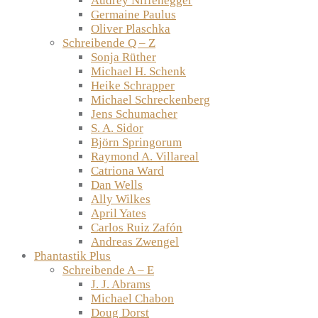
Audrey Niffenegger
Germaine Paulus
Oliver Plaschka
Schreibende Q – Z
Sonja Rüther
Michael H. Schenk
Heike Schrapper
Michael Schreckenberg
Jens Schumacher
S. A. Sidor
Björn Springorum
Raymond A. Villareal
Catriona Ward
Dan Wells
Ally Wilkes
April Yates
Carlos Ruiz Zafón
Andreas Zwengel
Phantastik Plus
Schreibende A – E
J. J. Abrams
Michael Chabon
Doug Dorst