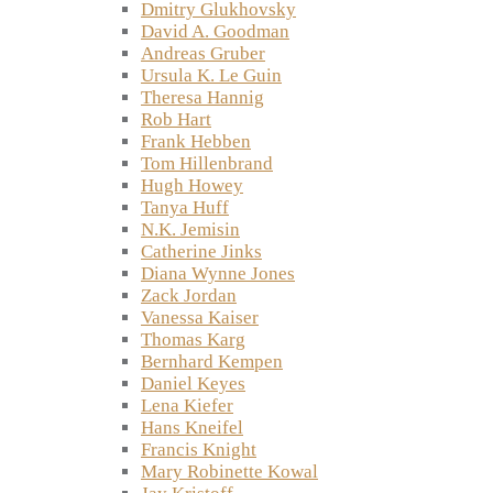
Dmitry Glukhovsky
David A. Goodman
Andreas Gruber
Ursula K. Le Guin
Theresa Hannig
Rob Hart
Frank Hebben
Tom Hillenbrand
Hugh Howey
Tanya Huff
N.K. Jemisin
Catherine Jinks
Diana Wynne Jones
Zack Jordan
Vanessa Kaiser
Thomas Karg
Bernhard Kempen
Daniel Keyes
Lena Kiefer
Hans Kneifel
Francis Knight
Mary Robinette Kowal