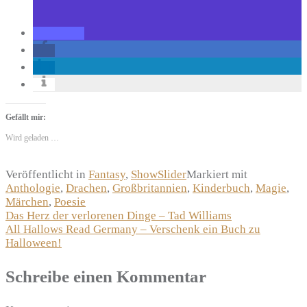
Gefällt mir:
Wird geladen …
Veröffentlicht in
Fantasy
,
ShowSlider
Markiert mit
Anthologie
,
Drachen
,
Großbritannien
,
Kinderbuch
,
Magie
,
Märchen
,
Poesie
Beitragsnavigation
Das Herz der verlorenen Dinge – Tad Williams
All Hallows Read Germany – Verschenk ein Buch zu
Halloween!
Schreibe einen Kommentar