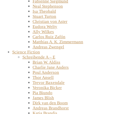
Fabienne Siegmund
Neal Stephenson
Isa Theobald
Stuart Turton
Christian von Aster
Eudora Welty
Ally Wilkes
Carlos Ruiz Zafón
Matthias A. K. Zimmermann
Andreas Zwengel
Science Fiction
Schreibende A – E
Brian W. Aldiss
Charlie Jane Anders
Poul Anderson
Thor Ansell
Trevor Baxendale
Veronika Bicker
Pia Biundo
James Blish
Dirk van den Boom
Andreas Brandhorst
Katja Brandis