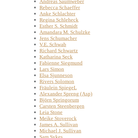
Andreas Saumweber
Rebecca Schaeffer
Anke Schlachter
Regina Schleheck
Esther S. Schmidt
Amandara M. Schulzke
Jens Schumacher
V.E. Schwab
Richard Schwartz
Katharina Seck
Fabienne Siegmund
Lars Simon
Elsa Sjunneson
Rivers Solomon
Fräulein SpiegeL
Alexander Spreng (Asp)
Björn Springorum
Carsten Steenbergen
Leia Stone
Meike Stoverock
James A. Sullivan
Michael J. Sullivan
Sam Sykes