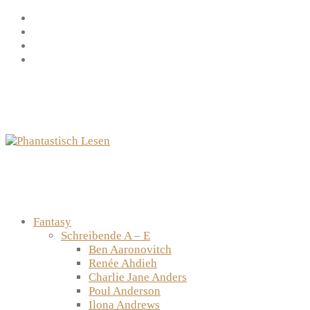
Zum
Facebook
Inhalt
Instagram
springen
YouTube
mastodon
Fantasy
Schreibende A – E
Ben Aaronovitch
Renée Ahdieh
Charlie Jane Anders
Poul Anderson
Ilona Andrews