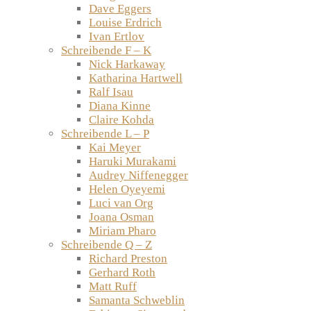
Dave Eggers
Louise Erdrich
Ivan Ertlov
Schreibende F – K
Nick Harkaway
Katharina Hartwell
Ralf Isau
Diana Kinne
Claire Kohda
Schreibende L – P
Kai Meyer
Haruki Murakami
Audrey Niffenegger
Helen Oyeyemi
Luci van Org
Joana Osman
Miriam Pharo
Schreibende Q – Z
Richard Preston
Gerhard Roth
Matt Ruff
Samanta Schweblin