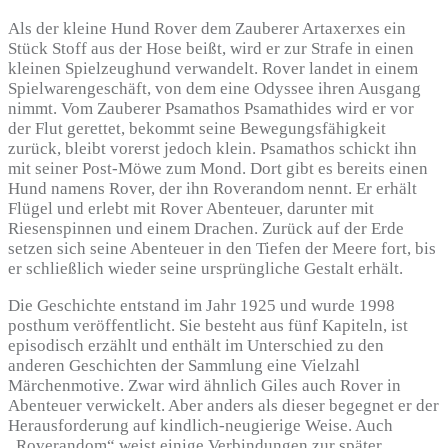
Als der kleine Hund Rover dem Zauberer Artaxerxes ein
Stück Stoff aus der Hose beißt, wird er zur Strafe in einen
kleinen Spielzeughund verwandelt. Rover landet in einem
Spielwarengeschäft, von dem eine Odyssee ihren Ausgang
nimmt. Vom Zauberer Psamathos Psamathides wird er vor
der Flut gerettet, bekommt seine Bewegungsfähigkeit
zurück, bleibt vorerst jedoch klein. Psamathos schickt ihn
mit seiner Post-Möwe zum Mond. Dort gibt es bereits einen
Hund namens Rover, der ihn Roverandom nennt. Er erhält
Flügel und erlebt mit Rover Abenteuer, darunter mit
Riesenspinnen und einem Drachen. Zurück auf der Erde
setzen sich seine Abenteuer in den Tiefen der Meere fort, bis
er schließlich wieder seine ursprüngliche Gestalt erhält.
Die Geschichte entstand im Jahr 1925 und wurde 1998
posthum veröffentlicht. Sie besteht aus fünf Kapiteln, ist
episodisch erzählt und enthält im Unterschied zu den
anderen Geschichten der Sammlung eine Vielzahl
Märchenmotive. Zwar wird ähnlich Giles auch Rover in
Abenteuer verwickelt. Aber anders als dieser begegnet er der
Herausforderung auf kindlich-neugierige Weise. Auch
„Roverandom“ weist einige Verbindungen zur später