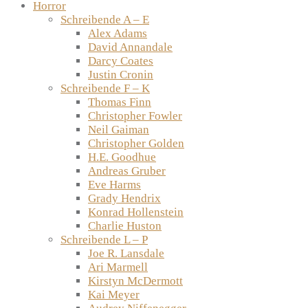
Horror
Schreibende A – E
Alex Adams
David Annandale
Darcy Coates
Justin Cronin
Schreibende F – K
Thomas Finn
Christopher Fowler
Neil Gaiman
Christopher Golden
H.E. Goodhue
Andreas Gruber
Eve Harms
Grady Hendrix
Konrad Hollenstein
Charlie Huston
Schreibende L – P
Joe R. Lansdale
Ari Marmell
Kirstyn McDermott
Kai Meyer