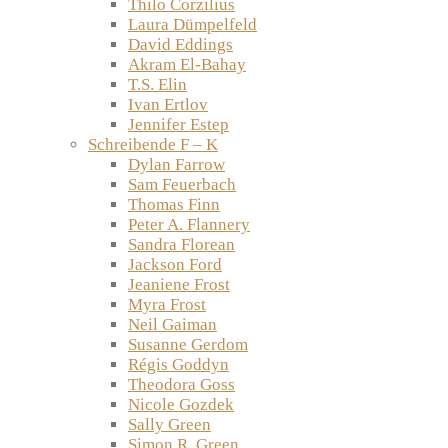
Thilo Corzilius
Laura Dümpelfeld
David Eddings
Akram El-Bahay
T.S. Elin
Ivan Ertlov
Jennifer Estep
Schreibende F – K
Dylan Farrow
Sam Feuerbach
Thomas Finn
Peter A. Flannery
Sandra Florean
Jackson Ford
Jeaniene Frost
Myra Frost
Neil Gaiman
Susanne Gerdom
Régis Goddyn
Theodora Goss
Nicole Gozdek
Sally Green
Simon R. Green