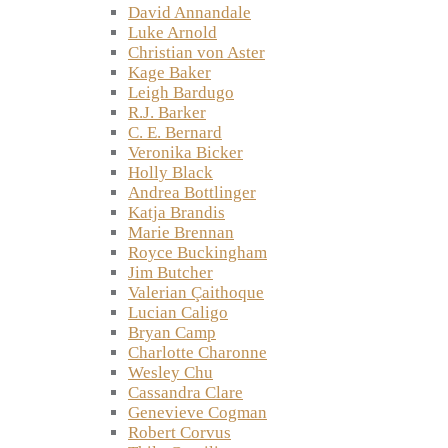
David Annandale
Luke Arnold
Christian von Aster
Kage Baker
Leigh Bardugo
R.J. Barker
C. E. Bernard
Veronika Bicker
Holly Black
Andrea Bottlinger
Katja Brandis
Marie Brennan
Royce Buckingham
Jim Butcher
Valerian Çaithoque
Lucian Caligo
Bryan Camp
Charlotte Charonne
Wesley Chu
Cassandra Clare
Genevieve Cogman
Robert Corvus