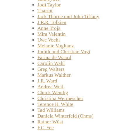
Jodi Taylor
Thariot
Jack Thorne und John Tiffany
J.R.R. Tolkien
Anne Troja
Mira Valentin
Uwe Voehl
Melanie Vogltanz
Judith und Christian Vogt
Farina de Waard
Carolin Wahl
Greg Walters
Markus Walther
J.R. Ward
Andrea Weil
Chuck Wendig
Christina Wermescher
Terence H. White
Tad Williams
Daniela Winterfeld (Ohms)
Rainer Wüst
F.C. Yee