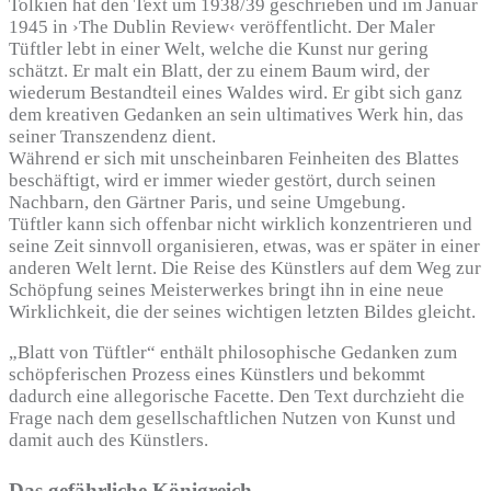
Tolkien hat den Text um 1938/39 geschrieben und im Januar
1945 in ›The Dublin Review‹ veröffentlicht. Der Maler
Tüftler lebt in einer Welt, welche die Kunst nur gering
schätzt. Er malt ein Blatt, der zu einem Baum wird, der
wiederum Bestandteil eines Waldes wird. Er gibt sich ganz
dem kreativen Gedanken an sein ultimatives Werk hin, das
seiner Transzendenz dient.
Während er sich mit unscheinbaren Feinheiten des Blattes
beschäftigt, wird er immer wieder gestört, durch seinen
Nachbarn, den Gärtner Paris, und seine Umgebung.
Tüftler kann sich offenbar nicht wirklich konzentrieren und
seine Zeit sinnvoll organisieren, etwas, was er später in einer
anderen Welt lernt. Die Reise des Künstlers auf dem Weg zur
Schöpfung seines Meisterwerkes bringt ihn in eine neue
Wirklichkeit, die der seines wichtigen letzten Bildes gleicht.
„Blatt von Tüftler“ enthält philosophische Gedanken zum
schöpferischen Prozess eines Künstlers und bekommt
dadurch eine allegorische Facette. Den Text durchzieht die
Frage nach dem gesellschaftlichen Nutzen von Kunst und
damit auch des Künstlers.
Das gefährliche Königreich