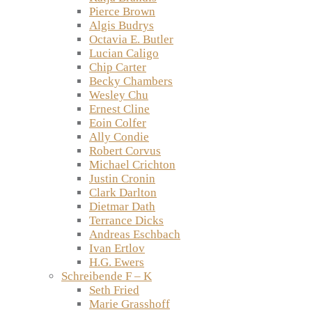
Pierce Brown
Algis Budrys
Octavia E. Butler
Lucian Caligo
Chip Carter
Becky Chambers
Wesley Chu
Ernest Cline
Eoin Colfer
Ally Condie
Robert Corvus
Michael Crichton
Justin Cronin
Clark Darlton
Dietmar Dath
Terrance Dicks
Andreas Eschbach
Ivan Ertlov
H.G. Ewers
Schreibende F – K
Seth Fried
Marie Grasshoff