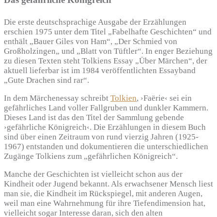
Die erste deutschsprachige Ausgabe der Erzählungen
erschien 1975 unter dem Titel „Fabelhafte Geschichten“ und
enthält „Bauer Giles von Ham“, „Der Schmied von
Großholzingen„ und „Blatt von Tüftler“. In enger Beziehung
zu diesen Texten steht Tolkiens Essay „Über Märchen“, der
aktuell lieferbar ist im 1984 veröffentlichten Essayband
„Gute Drachen sind rar“.
In dem Märchenessay schreibt
Tolkien
, ›Faërie‹ sei ein
gefährliches Land voller Fallgruben und dunkler Kammern.
Dieses Land ist das den Titel der Sammlung gebende
›gefährliche Königreich‹. Die Erzählungen in diesem Buch
sind über einen Zeitraum von rund vierzig Jahren (1925-
1967) entstanden und dokumentieren die unterschiedlichen
Zugänge Tolkiens zum „gefährlichen Königreich“.
Manche der Geschichten ist vielleicht schon aus der
Kindheit oder Jugend bekannt. Als erwachsener Mensch liest
man sie, die Kindheit im Rückspiegel, mit anderen Augen,
weil man eine Wahrnehmung für ihre Tiefendimension hat,
vielleicht sogar Interesse daran, sich den alten