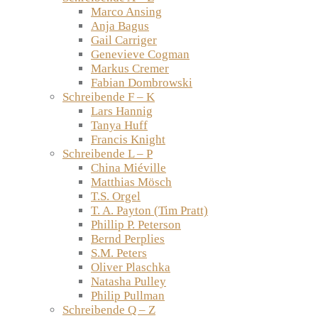
Marco Ansing
Anja Bagus
Gail Carriger
Genevieve Cogman
Markus Cremer
Fabian Dombrowski
Schreibende F – K
Lars Hannig
Tanya Huff
Francis Knight
Schreibende L – P
China Miéville
Matthias Mösch
T.S. Orgel
T. A. Payton (Tim Pratt)
Phillip P. Peterson
Bernd Perplies
S.M. Peters
Oliver Plaschka
Natasha Pulley
Philip Pullman
Schreibende Q – Z