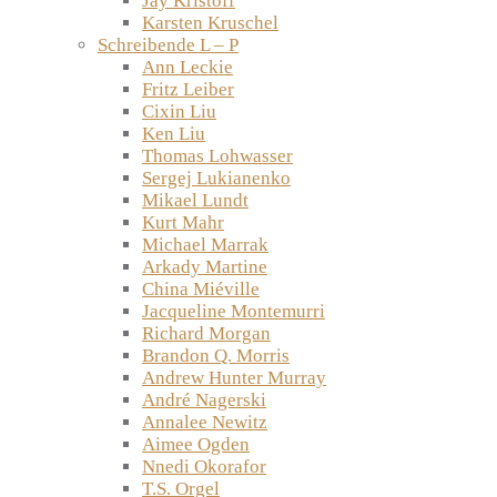
Jay Kristoff
Karsten Kruschel
Schreibende L – P
Ann Leckie
Fritz Leiber
Cixin Liu
Ken Liu
Thomas Lohwasser
Sergej Lukianenko
Mikael Lundt
Kurt Mahr
Michael Marrak
Arkady Martine
China Miéville
Jacqueline Montemurri
Richard Morgan
Brandon Q. Morris
Andrew Hunter Murray
André Nagerski
Annalee Newitz
Aimee Ogden
Nnedi Okorafor
T.S. Orgel