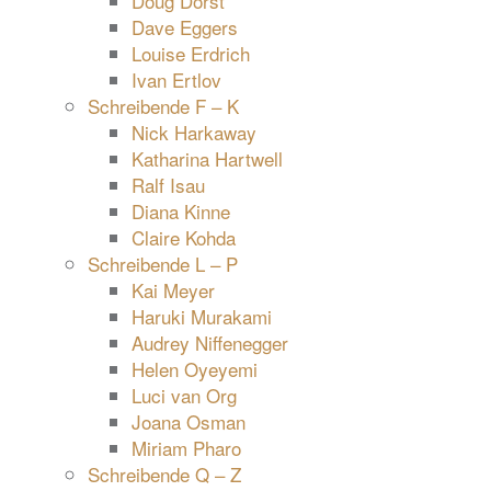
Doug Dorst
Dave Eggers
Louise Erdrich
Ivan Ertlov
Schreibende F – K
Nick Harkaway
Katharina Hartwell
Ralf Isau
Diana Kinne
Claire Kohda
Schreibende L – P
Kai Meyer
Haruki Murakami
Audrey Niffenegger
Helen Oyeyemi
Luci van Org
Joana Osman
Miriam Pharo
Schreibende Q – Z