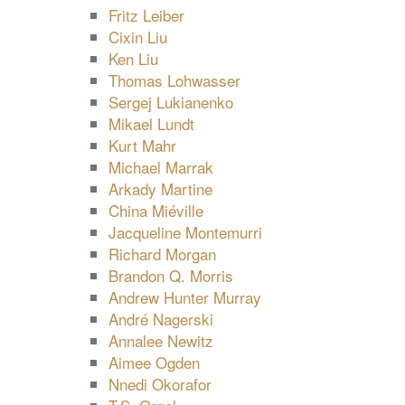
Fritz Leiber
Cixin Liu
Ken Liu
Thomas Lohwasser
Sergej Lukianenko
Mikael Lundt
Kurt Mahr
Michael Marrak
Arkady Martine
China Miéville
Jacqueline Montemurri
Richard Morgan
Brandon Q. Morris
Andrew Hunter Murray
André Nagerski
Annalee Newitz
Aimee Ogden
Nnedi Okorafor