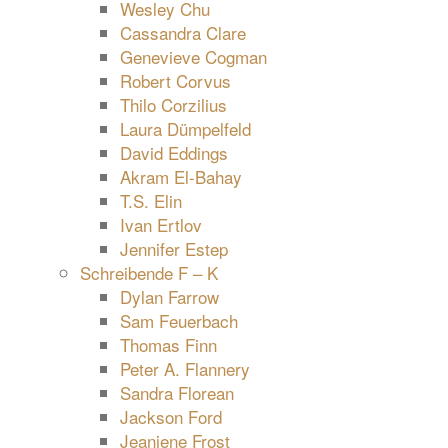
Wesley Chu
Cassandra Clare
Genevieve Cogman
Robert Corvus
Thilo Corzilius
Laura Dümpelfeld
David Eddings
Akram El-Bahay
T.S. Elin
Ivan Ertlov
Jennifer Estep
Schreibende F – K
Dylan Farrow
Sam Feuerbach
Thomas Finn
Peter A. Flannery
Sandra Florean
Jackson Ford
Jeaniene Frost