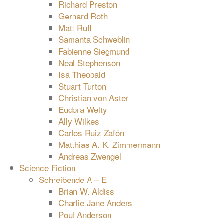
Richard Preston
Gerhard Roth
Matt Ruff
Samanta Schweblin
Fabienne Siegmund
Neal Stephenson
Isa Theobald
Stuart Turton
Christian von Aster
Eudora Welty
Ally Wilkes
Carlos Ruiz Zafón
Matthias A. K. Zimmermann
Andreas Zwengel
Science Fiction
Schreibende A – E
Brian W. Aldiss
Charlie Jane Anders
Poul Anderson