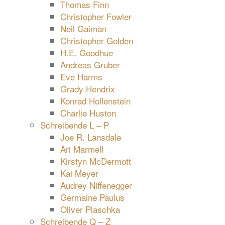
Thomas Finn
Christopher Fowler
Neil Gaiman
Christopher Golden
H.E. Goodhue
Andreas Gruber
Eve Harms
Grady Hendrix
Konrad Hollenstein
Charlie Huston
Schreibende L – P
Joe R. Lansdale
Ari Marmell
Kirstyn McDermott
Kai Meyer
Audrey Niffenegger
Germaine Paulus
Oliver Plaschka
Schreibende Q – Z