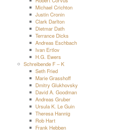
Robert Corvus
Michael Crichton
Justin Cronin
Clark Darlton
Dietmar Dath
Terrance Dicks
Andreas Eschbach
Ivan Ertlov
H.G. Ewers
Schreibende F – K
Seth Fried
Marie Grasshoff
Dmitry Glukhovsky
David A. Goodman
Andreas Gruber
Ursula K. Le Guin
Theresa Hannig
Rob Hart
Frank Hebben