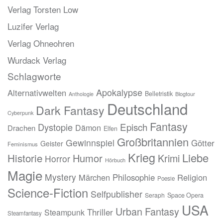
Verlag Torsten Low
Luzifer Verlag
Verlag Ohneohren
Wurdack Verlag
Schlagworte
Apokalypse
Alternativwelten
Belletristik
Blogtour
Anthologie
Deutschland
Dark Fantasy
Cyberpunk
Fantasy
Episch
Dystopie
Dämon
Drachen
Elfen
Großbritannien
Gewinnspiel
Götter
Geister
Feminismus
Krieg
Liebe
Historie
Humor
Krimi
Horror
Hörbuch
Magie
Mystery
Märchen
Philosophie
Religion
Poesie
Science-Fiction
Selfpublisher
Seraph
Space Opera
USA
Urban Fantasy
Thriller
Steampunk
Steamfantasy