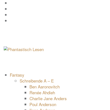
Zum
Facebook
Inhalt
Instagram
springen
YouTube
mastodon
Fantasy
Schreibende A – E
Ben Aaronovitch
Renée Ahdieh
Charlie Jane Anders
Poul Anderson