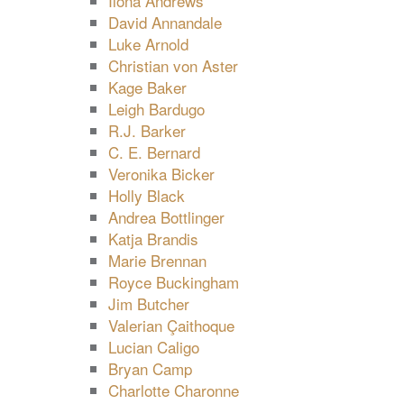
Ilona Andrews
David Annandale
Luke Arnold
Christian von Aster
Kage Baker
Leigh Bardugo
R.J. Barker
C. E. Bernard
Veronika Bicker
Holly Black
Andrea Bottlinger
Katja Brandis
Marie Brennan
Royce Buckingham
Jim Butcher
Valerian Çaithoque
Lucian Caligo
Bryan Camp
Charlotte Charonne