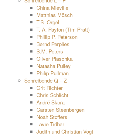
Schreibende L – P
China Miéville
Matthias Mösch
T.S. Orgel
T. A. Payton (Tim Pratt)
Phillip P. Peterson
Bernd Perplies
S.M. Peters
Oliver Plaschka
Natasha Pulley
Philip Pullman
Schreibende Q – Z
Grit Richter
Chris Schlicht
André Skora
Carsten Steenbergen
Noah Stoffers
Lavie Tidhar
Judith und Christian Vogt