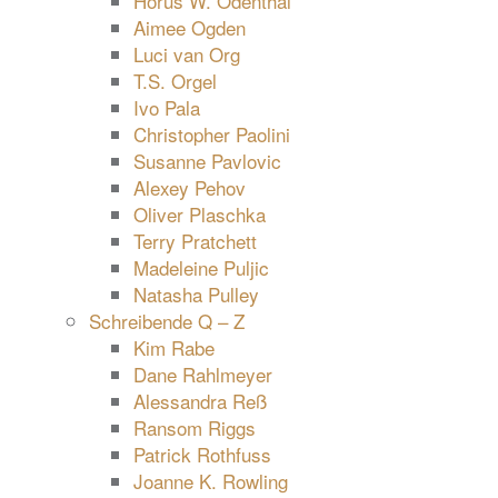
Horus W. Odenthal
Aimee Ogden
Luci van Org
T.S. Orgel
Ivo Pala
Christopher Paolini
Susanne Pavlovic
Alexey Pehov
Oliver Plaschka
Terry Pratchett
Madeleine Puljic
Natasha Pulley
Schreibende Q – Z
Kim Rabe
Dane Rahlmeyer
Alessandra Reß
Ransom Riggs
Patrick Rothfuss
Joanne K. Rowling