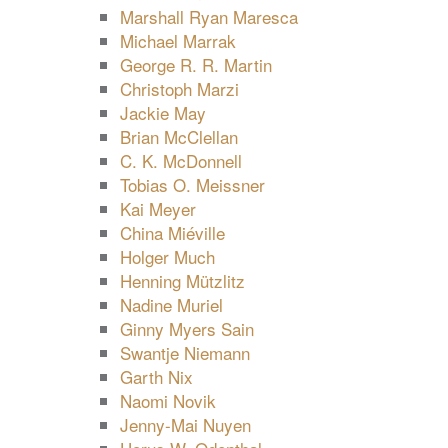
Marshall Ryan Maresca
Michael Marrak
George R. R. Martin
Christoph Marzi
Jackie May
Brian McClellan
C. K. McDonnell
Tobias O. Meissner
Kai Meyer
China Miéville
Holger Much
Henning Mützlitz
Nadine Muriel
Ginny Myers Sain
Swantje Niemann
Garth Nix
Naomi Novik
Jenny-Mai Nuyen