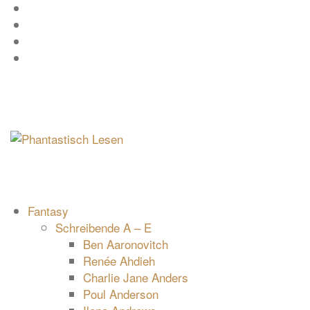
Zum
Facebook
Inhalt
Instagram
springen
YouTube
mastodon
Fantasy
Schreibende A – E
Ben Aaronovitch
Renée Ahdieh
Charlie Jane Anders
Poul Anderson