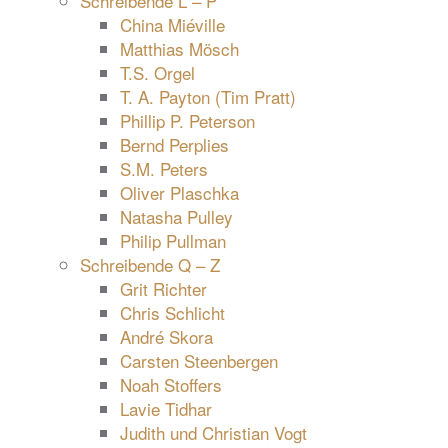
Schreibende L – P
China Miéville
Matthias Mösch
T.S. Orgel
T. A. Payton (Tim Pratt)
Phillip P. Peterson
Bernd Perplies
S.M. Peters
Oliver Plaschka
Natasha Pulley
Philip Pullman
Schreibende Q – Z
Grit Richter
Chris Schlicht
André Skora
Carsten Steenbergen
Noah Stoffers
Lavie Tidhar
Judith und Christian Vogt