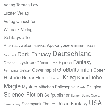
Verlag Torsten Low
Luzifer Verlag
Verlag Ohneohren
Wurdack Verlag
Schlagworte
Apokalypse
Alternativwelten
Belletristik
Blogtour
Anthologie
Deutschland
Dark Fantasy
Cyberpunk
Fantasy
Episch
Dystopie
Dämon
Drachen
Elfen
Großbritannien
Gewinnspiel
Götter
Geister
Feminismus
Krieg
Liebe
Historie
Humor
Krimi
Horror
Hörbuch
Magie
Mystery
Märchen
Philosophie
Religion
Poesie
Science-Fiction
Selfpublisher
Seraph
Space Opera
USA
Urban Fantasy
Thriller
Steampunk
Steamfantasy