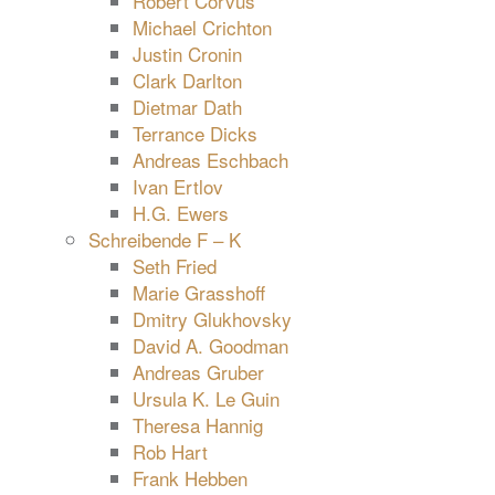
Robert Corvus
Michael Crichton
Justin Cronin
Clark Darlton
Dietmar Dath
Terrance Dicks
Andreas Eschbach
Ivan Ertlov
H.G. Ewers
Schreibende F – K
Seth Fried
Marie Grasshoff
Dmitry Glukhovsky
David A. Goodman
Andreas Gruber
Ursula K. Le Guin
Theresa Hannig
Rob Hart
Frank Hebben