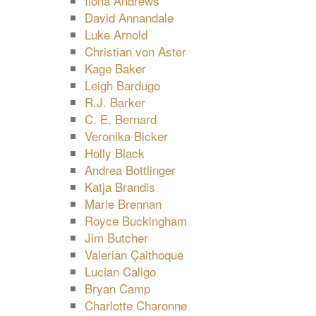
Ilona Andrews
David Annandale
Luke Arnold
Christian von Aster
Kage Baker
Leigh Bardugo
R.J. Barker
C. E. Bernard
Veronika Bicker
Holly Black
Andrea Bottlinger
Katja Brandis
Marie Brennan
Royce Buckingham
Jim Butcher
Valerian Çaithoque
Lucian Caligo
Bryan Camp
Charlotte Charonne