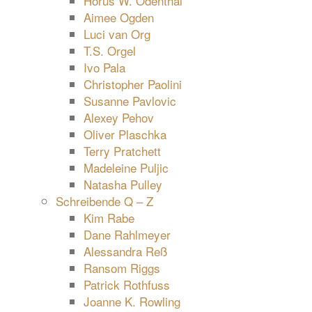
Horus W. Odenthal
Aimee Ogden
Luci van Org
T.S. Orgel
Ivo Pala
Christopher Paolini
Susanne Pavlovic
Alexey Pehov
Oliver Plaschka
Terry Pratchett
Madeleine Puljic
Natasha Pulley
Schreibende Q – Z
Kim Rabe
Dane Rahlmeyer
Alessandra Reß
Ransom Riggs
Patrick Rothfuss
Joanne K. Rowling