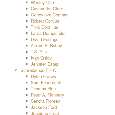
Wesley Chu
Cassandra Clare
Genevieve Cogman
Robert Corvus
Thilo Corzilius
Laura Dümpelfeld
David Eddings
Akram El-Bahay
T.S. Elin
Ivan Ertlov
Jennifer Estep
Schreibende F – K
Dylan Farrow
Sam Feuerbach
Thomas Finn
Peter A. Flannery
Sandra Florean
Jackson Ford
Jeaniene Frost