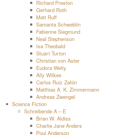
Richard Preston
Gerhard Roth
Matt Ruff
Samanta Schweblin
Fabienne Siegmund
Neal Stephenson
Isa Theobald
Stuart Turton
Christian von Aster
Eudora Welty
Ally Wilkes
Carlos Ruiz Zafón
Matthias A. K. Zimmermann
Andreas Zwengel
Science Fiction
Schreibende A – E
Brian W. Aldiss
Charlie Jane Anders
Poul Anderson