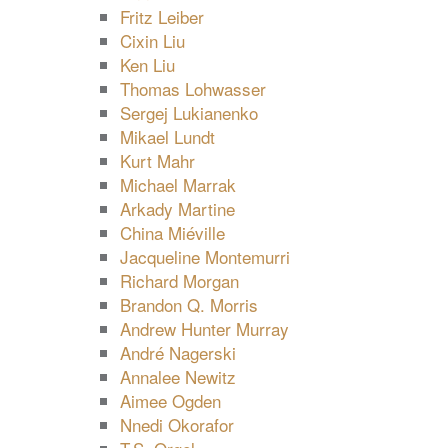
Fritz Leiber
Cixin Liu
Ken Liu
Thomas Lohwasser
Sergej Lukianenko
Mikael Lundt
Kurt Mahr
Michael Marrak
Arkady Martine
China Miéville
Jacqueline Montemurri
Richard Morgan
Brandon Q. Morris
Andrew Hunter Murray
André Nagerski
Annalee Newitz
Aimee Ogden
Nnedi Okorafor