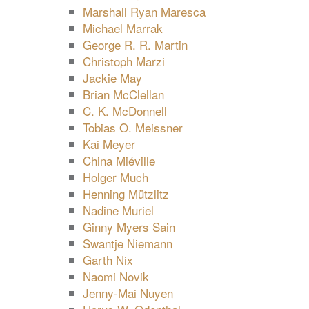
Marshall Ryan Maresca
Michael Marrak
George R. R. Martin
Christoph Marzi
Jackie May
Brian McClellan
C. K. McDonnell
Tobias O. Meissner
Kai Meyer
China Miéville
Holger Much
Henning Mützlitz
Nadine Muriel
Ginny Myers Sain
Swantje Niemann
Garth Nix
Naomi Novik
Jenny-Mai Nuyen