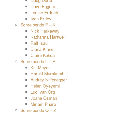
Doug Dorst
Dave Eggers
Louise Erdrich
Ivan Ertlov
Schreibende F – K
Nick Harkaway
Katharina Hartwell
Ralf Isau
Diana Kinne
Claire Kohda
Schreibende L – P
Kai Meyer
Haruki Murakami
Audrey Niffenegger
Helen Oyeyemi
Luci van Org
Joana Osman
Miriam Pharo
Schreibende Q – Z