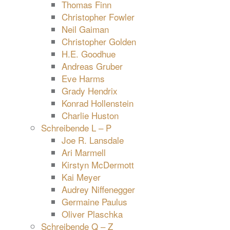
Thomas Finn
Christopher Fowler
Neil Gaiman
Christopher Golden
H.E. Goodhue
Andreas Gruber
Eve Harms
Grady Hendrix
Konrad Hollenstein
Charlie Huston
Schreibende L – P
Joe R. Lansdale
Ari Marmell
Kirstyn McDermott
Kai Meyer
Audrey Niffenegger
Germaine Paulus
Oliver Plaschka
Schreibende Q – Z