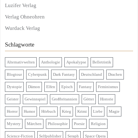
Luzifer Verlag
Verlag Ohneohren
Wurdack Verlag
Schlagworte
Alternativwelten
Anthologie
Apokalypse
Belletristik
Blogtour
Cyberpunk
Dark Fantasy
Deutschland
Drachen
Dystopie
Dämon
Elfen
Episch
Fantasy
Feminismus
Geister
Gewinnspiel
Großbritannien
Götter
Historie
Horror
Humor
Hörbuch
Krieg
Krimi
Liebe
Magie
Mystery
Märchen
Philosophie
Poesie
Religion
Science-Fiction
Selfpublisher
Seraph
Space Opera