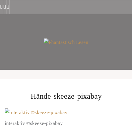
Zum
mastodon
Inhalt
Facebook
Instagram
YouTube
springen
Hände-skeeze-pixabay
interaktiv ©skeeze-pixabay