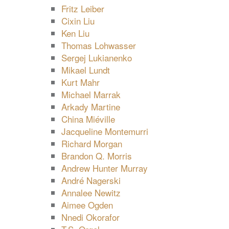
Fritz Leiber
Cixin Liu
Ken Liu
Thomas Lohwasser
Sergej Lukianenko
Mikael Lundt
Kurt Mahr
Michael Marrak
Arkady Martine
China Miéville
Jacqueline Montemurri
Richard Morgan
Brandon Q. Morris
Andrew Hunter Murray
André Nagerski
Annalee Newitz
Aimee Ogden
Nnedi Okorafor