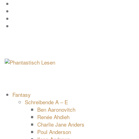
Zum
Facebook
Inhalt
Instagram
springen
YouTube
mastodon
Fantasy
Schreibende A – E
Ben Aaronovitch
Renée Ahdieh
Charlie Jane Anders
Poul Anderson