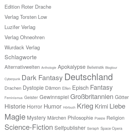
Edition Roter Drache
Verlag Torsten Low
Luzifer Verlag
Verlag Ohneohren
Wurdack Verlag
Schlagworte
Apokalypse
Alternativwelten
Belletristik
Blogtour
Anthologie
Deutschland
Dark Fantasy
Cyberpunk
Fantasy
Episch
Dystopie
Dämon
Drachen
Elfen
Großbritannien
Gewinnspiel
Götter
Geister
Feminismus
Krieg
Liebe
Historie
Humor
Krimi
Horror
Hörbuch
Magie
Mystery
Märchen
Philosophie
Religion
Poesie
Science-Fiction
Selfpublisher
Seraph
Space Opera