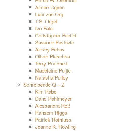
Horus W. Odenthal
Aimee Ogden
Luci van Org
T.S. Orgel
Ivo Pala
Christopher Paolini
Susanne Pavlovic
Alexey Pehov
Oliver Plaschka
Terry Pratchett
Madeleine Puljic
Natasha Pulley
Schreibende Q – Z
Kim Rabe
Dane Rahlmeyer
Alessandra Reß
Ransom Riggs
Patrick Rothfuss
Joanne K. Rowling