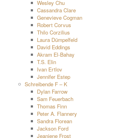
Wesley Chu
Cassandra Clare
Genevieve Cogman
Robert Corvus
Thilo Corzilius
Laura Dümpelfeld
David Eddings
Akram El-Bahay
T.S. Elin
Ivan Ertlov
Jennifer Estep
Schreibende F – K
Dylan Farrow
Sam Feuerbach
Thomas Finn
Peter A. Flannery
Sandra Florean
Jackson Ford
Jeaniene Frost