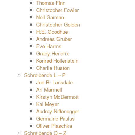
Thomas Finn
Christopher Fowler
Neil Gaiman
Christopher Golden
H.E. Goodhue
Andreas Gruber
Eve Harms
Grady Hendrix
Konrad Hollenstein
Charlie Huston
Schreibende L – P
Joe R. Lansdale
Ari Marmell
Kirstyn McDermott
Kai Meyer
Audrey Niffenegger
Germaine Paulus
Oliver Plaschka
Schreibende Q – Z