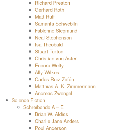
Richard Preston
Gerhard Roth
Matt Ruff
Samanta Schweblin
Fabienne Siegmund
Neal Stephenson
Isa Theobald
Stuart Turton
Christian von Aster
Eudora Welty
Ally Wilkes
Carlos Ruiz Zafón
Matthias A. K. Zimmermann
Andreas Zwengel
Science Fiction
Schreibende A – E
Brian W. Aldiss
Charlie Jane Anders
Poul Anderson