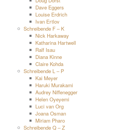
Doug Dorst
Dave Eggers
Louise Erdrich
Ivan Ertlov
Schreibende F – K
Nick Harkaway
Katharina Hartwell
Ralf Isau
Diana Kinne
Claire Kohda
Schreibende L – P
Kai Meyer
Haruki Murakami
Audrey Niffenegger
Helen Oyeyemi
Luci van Org
Joana Osman
Miriam Pharo
Schreibende Q – Z