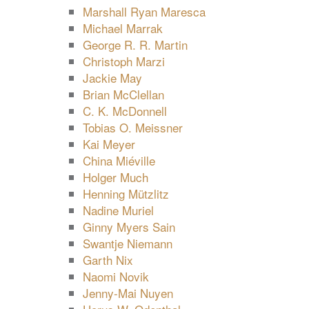
Marshall Ryan Maresca
Michael Marrak
George R. R. Martin
Christoph Marzi
Jackie May
Brian McClellan
C. K. McDonnell
Tobias O. Meissner
Kai Meyer
China Miéville
Holger Much
Henning Mützlitz
Nadine Muriel
Ginny Myers Sain
Swantje Niemann
Garth Nix
Naomi Novik
Jenny-Mai Nuyen