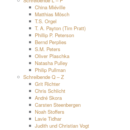
Schreibende L – P
China Miéville
Matthias Mösch
T.S. Orgel
T. A. Payton (Tim Pratt)
Phillip P. Peterson
Bernd Perplies
S.M. Peters
Oliver Plaschka
Natasha Pulley
Philip Pullman
Schreibende Q – Z
Grit Richter
Chris Schlicht
André Skora
Carsten Steenbergen
Noah Stoffers
Lavie Tidhar
Judith und Christian Vogt