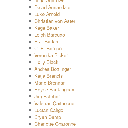
Ilona Andrews
David Annandale
Luke Arnold
Christian von Aster
Kage Baker
Leigh Bardugo
R.J. Barker
C. E. Bernard
Veronika Bicker
Holly Black
Andrea Bottlinger
Katja Brandis
Marie Brennan
Royce Buckingham
Jim Butcher
Valerian Çaithoque
Lucian Caligo
Bryan Camp
Charlotte Charonne