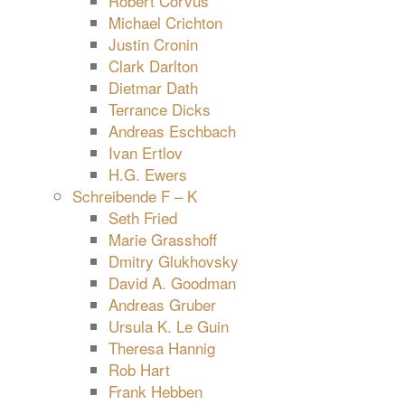
Robert Corvus
Michael Crichton
Justin Cronin
Clark Darlton
Dietmar Dath
Terrance Dicks
Andreas Eschbach
Ivan Ertlov
H.G. Ewers
Schreibende F – K
Seth Fried
Marie Grasshoff
Dmitry Glukhovsky
David A. Goodman
Andreas Gruber
Ursula K. Le Guin
Theresa Hannig
Rob Hart
Frank Hebben