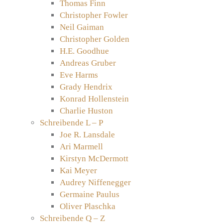
Thomas Finn
Christopher Fowler
Neil Gaiman
Christopher Golden
H.E. Goodhue
Andreas Gruber
Eve Harms
Grady Hendrix
Konrad Hollenstein
Charlie Huston
Schreibende L – P
Joe R. Lansdale
Ari Marmell
Kirstyn McDermott
Kai Meyer
Audrey Niffenegger
Germaine Paulus
Oliver Plaschka
Schreibende Q – Z