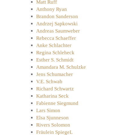
Matt Ruff
Anthony Ryan
Brandon Sanderson
Andrzej Sapkowski
Andreas Saumweber
Rebecca Schaeffer
Anke Schlachter
Regina Schleheck
Esther S. Schmidt
Amandara M. Schulzke
Jens Schumacher
V.E. Schwab
Richard Schwartz
Katharina Seck
Fabienne Siegmund
Lars Simon
Elsa Sjunneson
Rivers Solomon
Fräulein SpiegeL