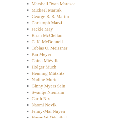
Marshall Ryan Maresca
Michael Marrak
George R. R. Martin
Christoph Marzi
Jackie May
Brian McClellan
C. K. McDonnell
Tobias O. Meissner
Kai Meyer
China Miéville
Holger Much
Henning Mützlitz
Nadine Muriel
Ginny Myers Sain
Swantje Niemann
Garth Nix
Naomi Novik
Jenny-Mai Nuyen
Horus W. Odenthal