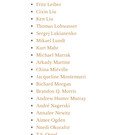
Fritz Leiber
Cixin Liu
Ken Liu
Thomas Lohwasser
Sergej Lukianenko
Mikael Lundt
Kurt Mahr
Michael Marrak
Arkady Martine
China Miéville
Jacqueline Montemurri
Richard Morgan
Brandon Q. Morris
Andrew Hunter Murray
André Nagerski
Annalee Newitz
Aimee Ogden
Nnedi Okorafor
T.S. Orgel