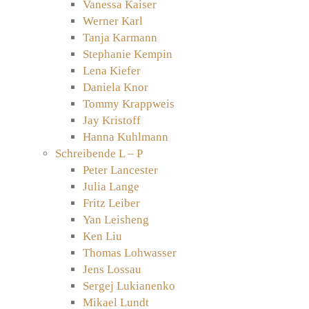
Vanessa Kaiser
Werner Karl
Tanja Karmann
Stephanie Kempin
Lena Kiefer
Daniela Knor
Tommy Krappweis
Jay Kristoff
Hanna Kuhlmann
Schreibende L – P
Peter Lancester
Julia Lange
Fritz Leiber
Yan Leisheng
Ken Liu
Thomas Lohwasser
Jens Lossau
Sergej Lukianenko
Mikael Lundt