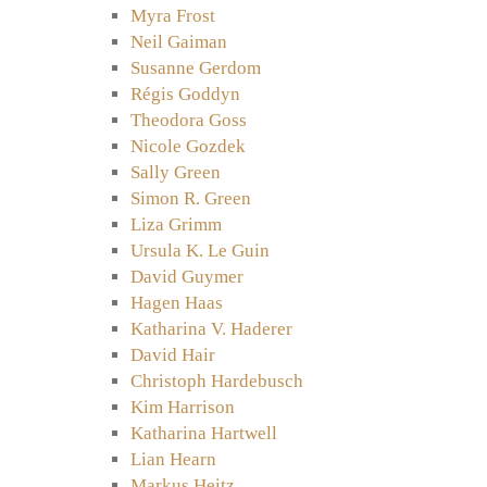
Myra Frost
Neil Gaiman
Susanne Gerdom
Régis Goddyn
Theodora Goss
Nicole Gozdek
Sally Green
Simon R. Green
Liza Grimm
Ursula K. Le Guin
David Guymer
Hagen Haas
Katharina V. Haderer
David Hair
Christoph Hardebusch
Kim Harrison
Katharina Hartwell
Lian Hearn
Markus Heitz