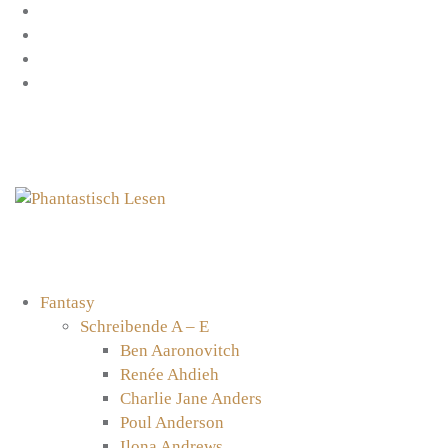
Zum
Facebook
Inhalt
Instagram
springen
YouTube
mastodon
Fantasy
Schreibende A – E
Ben Aaronovitch
Renée Ahdieh
Charlie Jane Anders
Poul Anderson
Ilona Andrews