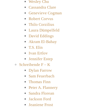
Wesley Chu
Cassandra Clare
Genevieve Cogman
Robert Corvus
Thilo Corzilius
Laura Dümpelfeld
David Eddings
Akram El-Bahay
T.S. Elin
Ivan Ertlov
Jennifer Estep
Schreibende F – K
Dylan Farrow
Sam Feuerbach
Thomas Finn
Peter A. Flannery
Sandra Florean
Jackson Ford
Jeaniene Frost