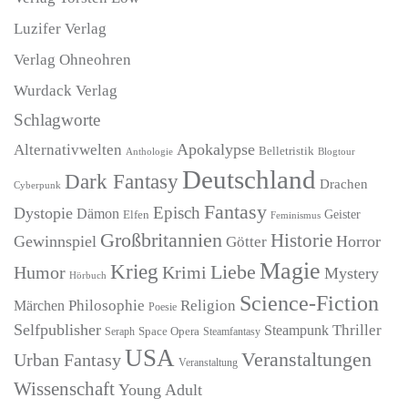
Luzifer Verlag
Verlag Ohneohren
Wurdack Verlag
Schlagworte
Apokalypse
Alternativwelten
Belletristik
Blogtour
Anthologie
Deutschland
Dark Fantasy
Drachen
Cyberpunk
Fantasy
Episch
Dystopie
Dämon
Geister
Elfen
Feminismus
Großbritannien
Historie
Gewinnspiel
Horror
Götter
Magie
Krieg
Liebe
Humor
Krimi
Mystery
Hörbuch
Science-Fiction
Märchen
Philosophie
Religion
Poesie
Selfpublisher
Thriller
Steampunk
Seraph
Space Opera
Steamfantasy
USA
Veranstaltungen
Urban Fantasy
Veranstaltung
Wissenschaft
Young Adult