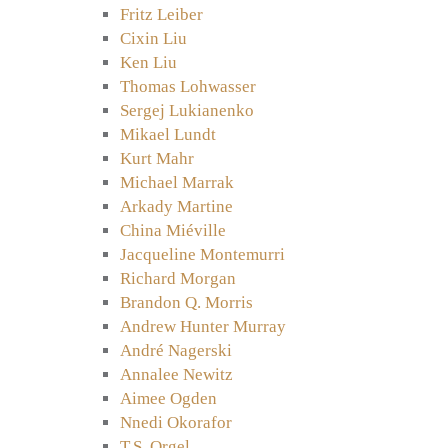
Fritz Leiber
Cixin Liu
Ken Liu
Thomas Lohwasser
Sergej Lukianenko
Mikael Lundt
Kurt Mahr
Michael Marrak
Arkady Martine
China Miéville
Jacqueline Montemurri
Richard Morgan
Brandon Q. Morris
Andrew Hunter Murray
André Nagerski
Annalee Newitz
Aimee Ogden
Nnedi Okorafor
T.S. Orgel