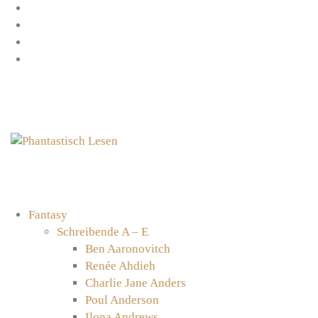
Zum
Facebook
Inhalt
Instagram
springen
YouTube
mastodon
Fantasy
Schreibende A – E
Ben Aaronovitch
Renée Ahdieh
Charlie Jane Anders
Poul Anderson
Ilona Andrews