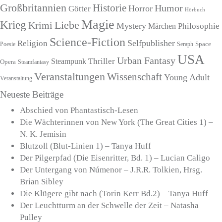
Großbritannien
Historie
Humor
Horror
Götter
Hörbuch
Magie
Krieg
Liebe
Krimi
Mystery
Märchen
Philosophie
Science-Fiction
Selfpublisher
Religion
Seraph
Space
Poesie
USA
Urban Fantasy
Thriller
Steampunk
Opera
Steamfantasy
Veranstaltungen
Wissenschaft
Young Adult
Veranstaltung
Neueste Beiträge
Abschied von Phantastisch-Lesen
Die Wächterinnen von New York (The Great Cities 1) –
N. K. Jemisin
Blutzoll (Blut-Linien 1) – Tanya Huff
Der Pilgerpfad (Die Eisenritter, Bd. 1) – Lucian Caligo
Der Untergang von Númenor – J.R.R. Tolkien, Hrsg.
Brian Sibley
Die Klügere gibt nach (Torin Kerr Bd.2) – Tanya Huff
Der Leuchtturm an der Schwelle der Zeit – Natasha
Pulley