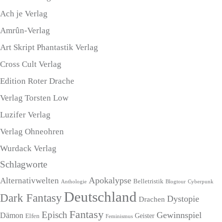
Ach je Verlag
Amrûn-Verlag
Art Skript Phantastik Verlag
Cross Cult Verlag
Edition Roter Drache
Verlag Torsten Low
Luzifer Verlag
Verlag Ohneohren
Wurdack Verlag
Schlagworte
Apokalypse
Alternativwelten
Belletristik
Blogtour
Cyberpunk
Anthologie
Deutschland
Dark Fantasy
Dystopie
Drachen
Fantasy
Episch
Gewinnspiel
Dämon
Geister
Elfen
Feminismus