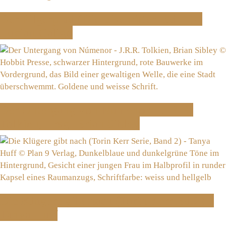
Der Pilgerpfad (Die Eisenritter, Bd. 1) –
Lucian Caligo
Der Untergang von Númenor – J.R.R.
Tolkien, Hrsg. Brian Sibley
Die Klügere gibt nach (Torin Kerr Bd.2) –
Tanya Huff