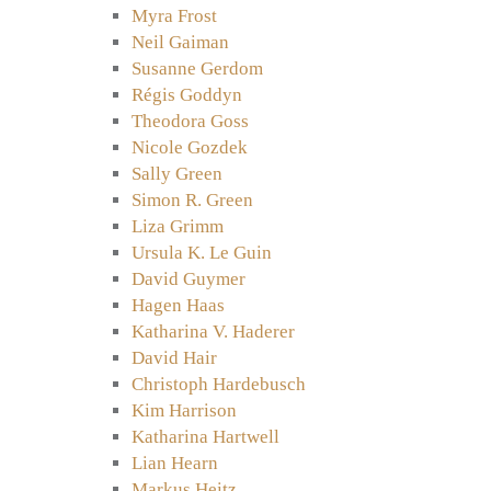
Myra Frost
Neil Gaiman
Susanne Gerdom
Régis Goddyn
Theodora Goss
Nicole Gozdek
Sally Green
Simon R. Green
Liza Grimm
Ursula K. Le Guin
David Guymer
Hagen Haas
Katharina V. Haderer
David Hair
Christoph Hardebusch
Kim Harrison
Katharina Hartwell
Lian Hearn
Markus Heitz