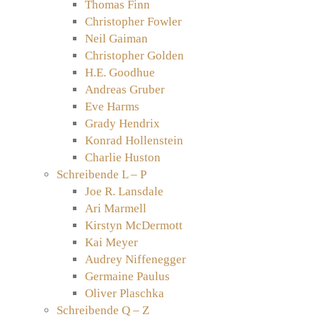
Thomas Finn
Christopher Fowler
Neil Gaiman
Christopher Golden
H.E. Goodhue
Andreas Gruber
Eve Harms
Grady Hendrix
Konrad Hollenstein
Charlie Huston
Schreibende L – P
Joe R. Lansdale
Ari Marmell
Kirstyn McDermott
Kai Meyer
Audrey Niffenegger
Germaine Paulus
Oliver Plaschka
Schreibende Q – Z