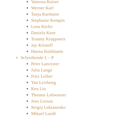
Vanessa Kaiser
Werner Karl
Tanja Karmann
Stephanie Kempin
Lena Kiefer
Daniela Knor
Tommy Krappweis
Jay Kristoff
Hanna Kuhlmann
Schreibende L – P
Peter Lancester
Julia Lange
Fritz Leiber
Yan Leisheng
Ken Liu
Thomas Lohwasser
Jens Lossau
Sergej Lukianenko
Mikael Lundt