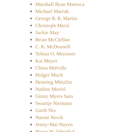
Marshall Ryan Maresca
Michael Marrak
George R. R. Martin
Christoph Marzi
Jackie May
Brian McClellan
C. K. McDonnell
Tobias O. Meissner
Kai Meyer
China Miéville
Holger Much
Henning Mützlitz
Nadine Muriel
Ginny Myers Sain
Swantje Niemann
Garth Nix
Naomi Novik
Jenny-Mai Nuyen
Horus W. Odenthal