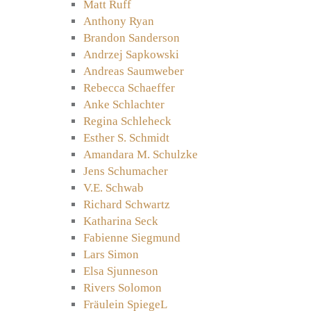
Matt Ruff
Anthony Ryan
Brandon Sanderson
Andrzej Sapkowski
Andreas Saumweber
Rebecca Schaeffer
Anke Schlachter
Regina Schleheck
Esther S. Schmidt
Amandara M. Schulzke
Jens Schumacher
V.E. Schwab
Richard Schwartz
Katharina Seck
Fabienne Siegmund
Lars Simon
Elsa Sjunneson
Rivers Solomon
Fräulein SpiegeL