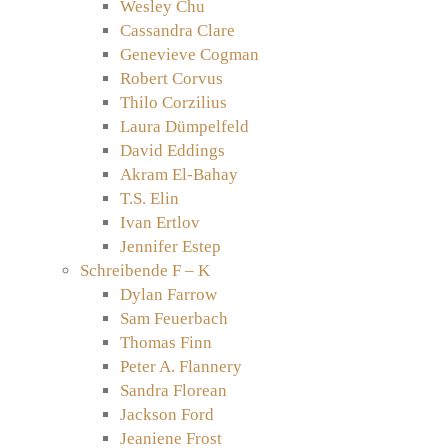
Wesley Chu
Cassandra Clare
Genevieve Cogman
Robert Corvus
Thilo Corzilius
Laura Dümpelfeld
David Eddings
Akram El-Bahay
T.S. Elin
Ivan Ertlov
Jennifer Estep
Schreibende F – K
Dylan Farrow
Sam Feuerbach
Thomas Finn
Peter A. Flannery
Sandra Florean
Jackson Ford
Jeaniene Frost