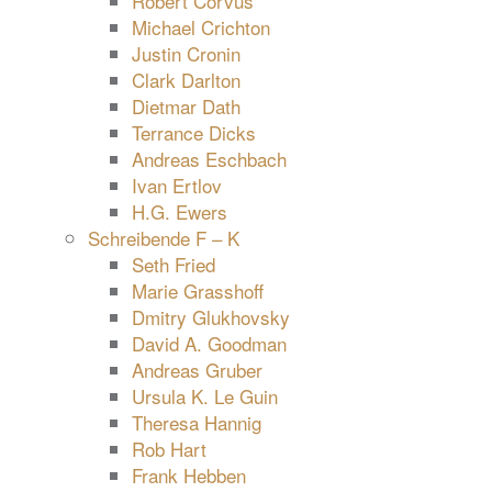
Robert Corvus
Michael Crichton
Justin Cronin
Clark Darlton
Dietmar Dath
Terrance Dicks
Andreas Eschbach
Ivan Ertlov
H.G. Ewers
Schreibende F – K
Seth Fried
Marie Grasshoff
Dmitry Glukhovsky
David A. Goodman
Andreas Gruber
Ursula K. Le Guin
Theresa Hannig
Rob Hart
Frank Hebben