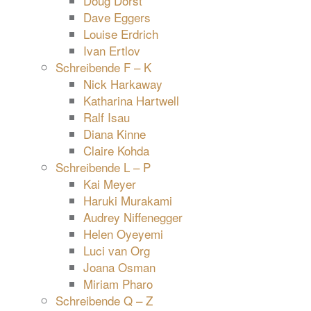
Doug Dorst
Dave Eggers
Louise Erdrich
Ivan Ertlov
Schreibende F – K
Nick Harkaway
Katharina Hartwell
Ralf Isau
Diana Kinne
Claire Kohda
Schreibende L – P
Kai Meyer
Haruki Murakami
Audrey Niffenegger
Helen Oyeyemi
Luci van Org
Joana Osman
Miriam Pharo
Schreibende Q – Z