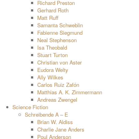
Richard Preston
Gerhard Roth
Matt Ruff
Samanta Schweblin
Fabienne Siegmund
Neal Stephenson
Isa Theobald
Stuart Turton
Christian von Aster
Eudora Welty
Ally Wilkes
Carlos Ruiz Zafón
Matthias A. K. Zimmermann
Andreas Zwengel
Science Fiction
Schreibende A – E
Brian W. Aldiss
Charlie Jane Anders
Poul Anderson