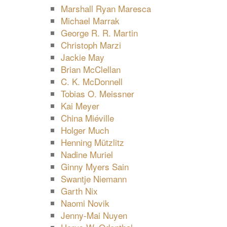
Marshall Ryan Maresca
Michael Marrak
George R. R. Martin
Christoph Marzi
Jackie May
Brian McClellan
C. K. McDonnell
Tobias O. Meissner
Kai Meyer
China Miéville
Holger Much
Henning Mützlitz
Nadine Muriel
Ginny Myers Sain
Swantje Niemann
Garth Nix
Naomi Novik
Jenny-Mai Nuyen