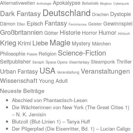
Apokalypse
Alternativwelten
Belletristik
Blogtour
Cyberpunk
Anthologie
Deutschland
Dark Fantasy
Dystopie
Drachen
Fantasy
Episch
Gewinnspiel
Dämon
Geister
Elfen
Feminismus
Großbritannien
Historie
Humor
Horror
Götter
Hörbuch
Magie
Krieg
Liebe
Krimi
Mystery
Märchen
Science-Fiction
Philosophie
Religion
Poesie
Selfpublisher
Thriller
Steampunk
Seraph
Space Opera
Steamfantasy
USA
Veranstaltungen
Urban Fantasy
Veranstaltung
Wissenschaft
Young Adult
Neueste Beiträge
Abschied von Phantastisch-Lesen
Die Wächterinnen von New York (The Great Cities 1)
– N. K. Jemisin
Blutzoll (Blut-Linien 1) – Tanya Huff
Der Pilgerpfad (Die Eisenritter, Bd. 1) – Lucian Caligo