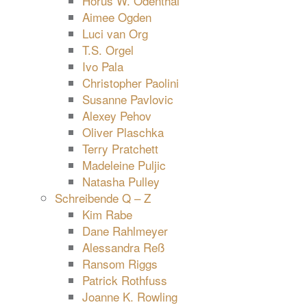
Horus W. Odenthal
Aimee Ogden
Luci van Org
T.S. Orgel
Ivo Pala
Christopher Paolini
Susanne Pavlovic
Alexey Pehov
Oliver Plaschka
Terry Pratchett
Madeleine Puljic
Natasha Pulley
Schreibende Q – Z
Kim Rabe
Dane Rahlmeyer
Alessandra Reß
Ransom Riggs
Patrick Rothfuss
Joanne K. Rowling