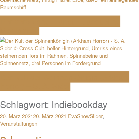
Der verbotene Planet – Jacqueline
Montemurri
Der Kult der Spinnenkönigin (Arkham
Horror) – S. A. Sidor
Schlagwort:
Indiebookday
20. März 2021
20. März 2021
Eva
ShowSlider
,
Veranstaltungen