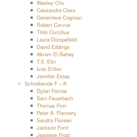
Wesley Chu
Cassandra Clare
Genevieve Cogman
Robert Corvus
Thilo Corzilius
Laura Dümpelfeld
David Eddings
Akram El-Bahay
T.S. Elin
Ivan Ertlov
Jennifer Estep
Schreibende F – K
Dylan Farrow
Sam Feuerbach
Thomas Finn
Peter A. Flannery
Sandra Florean
Jackson Ford
Jeaniene Frost