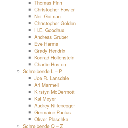
Thomas Finn
Christopher Fowler
Neil Gaiman
Christopher Golden
H.E. Goodhue
Andreas Gruber
Eve Harms
Grady Hendrix
Konrad Hollenstein
Charlie Huston
Schreibende L – P
Joe R. Lansdale
Ari Marmell
Kirstyn McDermott
Kai Meyer
Audrey Niffenegger
Germaine Paulus
Oliver Plaschka
Schreibende Q – Z