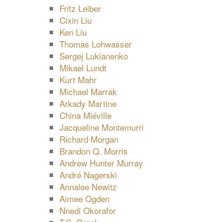
Fritz Leiber
Cixin Liu
Ken Liu
Thomas Lohwasser
Sergej Lukianenko
Mikael Lundt
Kurt Mahr
Michael Marrak
Arkady Martine
China Miéville
Jacqueline Montemurri
Richard Morgan
Brandon Q. Morris
Andrew Hunter Murray
André Nagerski
Annalee Newitz
Aimee Ogden
Nnedi Okorafor