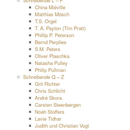
Schreibende L – P
China Miéville
Matthias Mösch
T.S. Orgel
T. A. Payton (Tim Pratt)
Phillip P. Peterson
Bernd Perplies
S.M. Peters
Oliver Plaschka
Natasha Pulley
Philip Pullman
Schreibende Q – Z
Grit Richter
Chris Schlicht
André Skora
Carsten Steenbergen
Noah Stoffers
Lavie Tidhar
Judith und Christian Vogt