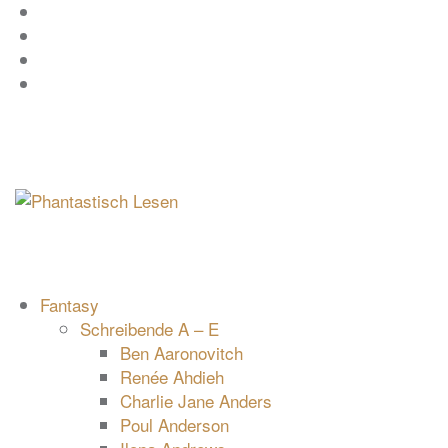
Zum
Facebook
Inhalt
Instagram
springen
YouTube
mastodon
Fantasy
Schreibende A – E
Ben Aaronovitch
Renée Ahdieh
Charlie Jane Anders
Poul Anderson