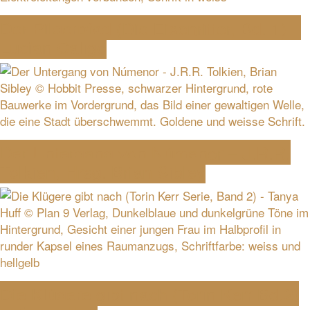
Der Pilgerpfad (Die Eisenritter, Bd. 1) –
Lucian Caligo
Der Untergang von Númenor – J.R.R.
Tolkien, Hrsg. Brian Sibley
Die Klügere gibt nach (Torin Kerr Bd.2)